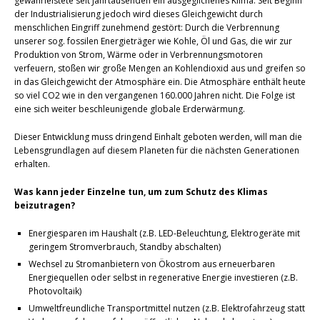
gewährleistete seit Jahrtausenden ein ausgeglichenes Klima. Seit Beginn
der Industrialisierung jedoch wird dieses Gleichgewicht durch
menschlichen Eingriff zunehmend gestört: Durch die Verbrennung
unserer sog. fossilen Energieträger wie Kohle, Öl und Gas, die wir zur
Produktion von Strom, Wärme oder in Verbrennungsmotoren
verfeuern, stoßen wir große Mengen an Kohlendioxid aus und greifen so
in das Gleichgewicht der Atmosphäre ein. Die Atmosphäre enthält heute
so viel CO2 wie in den vergangenen 160.000 Jahren nicht. Die Folge ist
eine sich weiter beschleunigende globale Erderwärmung.
Dieser Entwicklung muss dringend Einhalt geboten werden, will man die
Lebensgrundlagen auf diesem Planeten für die nächsten Generationen
erhalten.
Was kann jeder Einzelne tun, um zum Schutz des Klimas
beizutragen?
Energiesparen im Haushalt (z.B. LED-Beleuchtung, Elektrogeräte mit
geringem Stromverbrauch, Standby abschalten)
Wechsel zu Stromanbietern von Ökostrom aus erneuerbaren
Energiequellen oder selbst in regenerative Energie investieren (z.B.
Photovoltaik)
Umweltfreundliche Transportmittel nutzen (z.B. Elektrofahrzeug statt