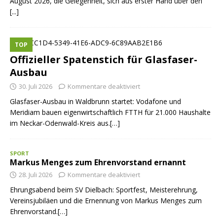
August 2026, die Gelegenheit, sich aus erster Hand über den
[...]
TOP
Offizieller Spatenstich für Glasfaser-
Ausbau
30. Juli 2026
Kommentare deaktiviert
Glasfaser-Ausbau in Waldbrunn startet: Vodafone und
Meridiam bauen eigenwirtschaftlich FTTH für 21.000 Haushalte
im Neckar-Odenwald-Kreis aus.[…]
SPORT
Markus Menges zum Ehrenvorstand ernannt
28. Juli 2026
Kommentare deaktiviert
Ehrungsabend beim SV Dielbach: Sportfest, Meisterehrung,
Vereinsjubiläen und die Ernennung von Markus Menges zum
Ehrenvorstand.[…]