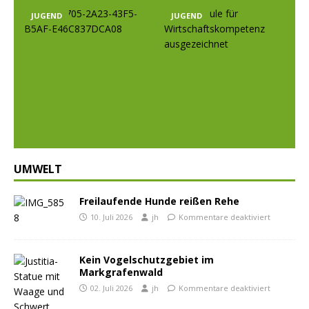
JUGEND
JUGEND
Prev
Nex
ious
t
UMWELT
Freilaufende Hunde reißen Rehe
10. Juli 2026
jh
Kommentare deaktiviert
Kein Vogelschutzgebiet im
Markgrafenwald
02. Juli 2026
jh
Kommentare deaktiviert