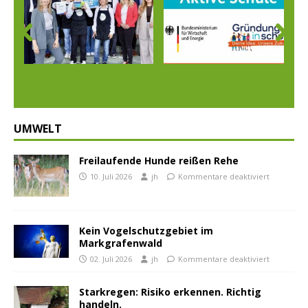
Prev
Nex
ious
t
UMWELT
Freilaufende Hunde reißen Rehe
10. Juli 2026
jh
Kommentare deaktiviert
Kein Vogelschutzgebiet im
Markgrafenwald
02. Juli 2026
jh
Kommentare deaktiviert
Starkregen: Risiko erkennen. Richtig
handeln.