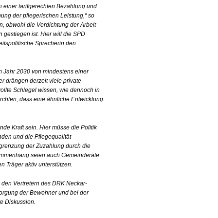
n einer tarifgerechten Bezahlung und
ung der pflegerischen Leistung,“ so
n, obwohl die Verdichtung der Arbeit
gestiegen ist. Hier will die SPD
eitspolitische Sprecherin den
im Jahr 2030 von mindestens einer
 drängen derzeit viele private
ollte Schlegel wissen, wie dennoch in
rchten, dass eine ähnliche Entwicklung
e Kraft sein. Hier müsse die Politik
nden und die Pflegequalität
egrenzung der Zuzahlung durch die
sammenhang seien auch Gemeinderäte
n Träger aktiv unterstützen.
 den Vertretern des DRK Neckar-
rsorgung der Bewohner und bei der
e Diskussion.