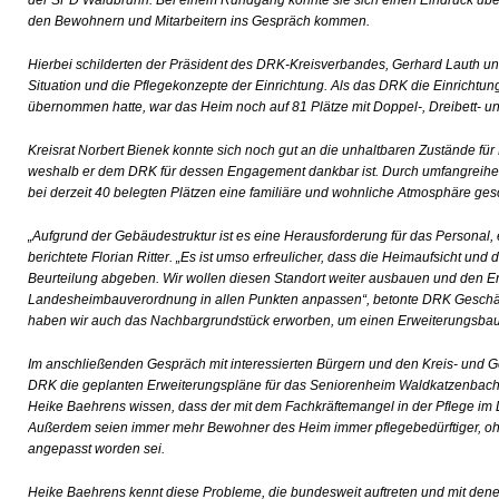
der SPD Waldbrunn. Bei einem Rundgang konnte sie sich einen Eindruck über 
den Bewohnern und Mitarbeitern ins Gespräch kommen.
Hierbei schilderten der Präsident des DRK-Kreisverbandes, Gerhard Lauth und 
Situation und die Pflegekonzepte der Einrichtung. Als das DRK die Einrichtu
übernommen hatte, war das Heim noch auf 81 Plätze mit Doppel-, Dreibett- u
Kreisrat Norbert Bienek konnte sich noch gut an die unhaltbaren Zustände fü
weshalb er dem DRK für dessen Engagement dankbar ist. Durch umfangrei
bei derzeit 40 belegten Plätzen eine familiäre und wohnliche Atmosphäre ges
„Aufgrund der Gebäudestruktur ist es eine Herausforderung für das Personal, 
berichtete Florian Ritter. „Es ist umso erfreulicher, dass die Heimaufsicht un
Beurteilung abgeben. Wir wollen diesen Standort weiter ausbauen und den Er
Landesheimbauverordnung in allen Punkten anpassen“, betonte DRK Geschäft
haben wir auch das Nachbargrundstück erworben, um einen Erweiterungsbau z
Im anschließenden Gespräch mit interessierten Bürgern und den Kreis- und Ge
DRK die geplanten Erweiterungspläne für das Seniorenheim Waldkatzenbach 
Heike Baehrens wissen, dass der mit dem Fachkräftemangel in der Pflege im
Außerdem seien immer mehr Bewohner des Heim immer pflegebedürftiger, oh
angepasst worden sei.
Heike Baehrens kennt diese Probleme, die bundesweit auftreten und mit denen