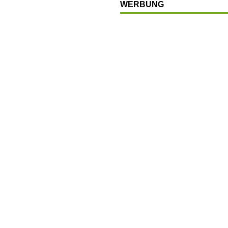
WERBUNG
chränkt
SONSTIGES
OP
LTUR
t
GESELLSCHAFT
en
SONSTIGES
Ausbau
WIRTSCHAFT