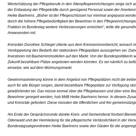
Wertschätzung der Pflegeberufe in den Altenpflegeeinrichtungen zeige sich a
der Entlastung der Pflegekräfte durch genügend Personal sowie der Anerkenn
Heike Baehrens. „Bisher ist der Pflegeschlüssel nur minimal angepasst worde
durch die höhere Pflegebedürftigkeit der Bewohner in den Pflegeeinrichtungen 
Fraktion im Bundestag weitere Verbesserungen erreichen“, teilte die gesundh
Anwesenden mit.
Kreisrätin Dorothee Schlegel zitierte aus dem Kreisseniorenbericht, wonach 
Verdoppelung des Bedarfs der stationären Pflegeplätze auszugehen sei. Daher
Investoren mit Bauherrenmodellen auf den Markt. Von der Bundespolitikerin w
Zukunft bezahlbare Plätze angeboten werden könnten. Es sei nämlich zu befü
einsetze, wie auf dem Wohnungsmarkt.
Gewinnmaximierung könne in dem Angebot von Pflegeplätzen nicht die treibend
auch für alle Bürger sorgen, damit bezahlbare Pflegeplätze zur Verfügung stü
gewährleistet sei. Das müsse einmal über die Pflegekassen und über eine B
Bewohner geregelt werden, hob MdB Heike Baehrens hervor. In diesem Zu
und Kreisräte gefordert. Diese müssten die öffentlichen und frei gemeinnützige
Am Ende der Gesprächsrunde dankte Kreis- und Gemeinderat Norbert Bienek
Odenwald und der Heimleitung für die pflegerische Verlässlichkeit in der Ve
Bundestagsabgeordneten Heike Baehrens sowie den Gästen für die angeregt