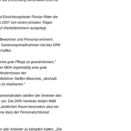
die Einrichtung verschaffen und mit
Einrichtungsleiter Florian Ritter die
ng 2007 von einem privaten Träger
nd Vierbettzimmern ausgelegt.
r Bewohner und Personal erinnern,
he Sanierungsmaßnahmen hat das DRK
chaffen.
eine gute Pflege zu gewährleisten,“
d der MDK regelmäßig eine gute
fordernissen der
sführer Steffen Blaschek, „deshalb
u realisieren.“
meinderäten stellten die Vertreter des
vor. Die DRK-Vertreter ließen MdB
 Ländlichen Raum besonders akut sei.
ne dass der Personalschlüssel
 alle Anbieter zu kämpfen hätten. „Die