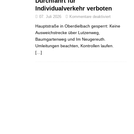
Durchfahrt für
Individualverkehr verboten
ND
JUGEND
JUGEND
07. Juli 2026
Kommentare deaktiviert
Hauptstraße in Oberdielbach gesperrt: Keine
Ausweichstrecke über Lutzenweg,
Baumgartenweg und Im Neugereuth.
Umleitungen beachten, Kontrollen laufen.
[…]