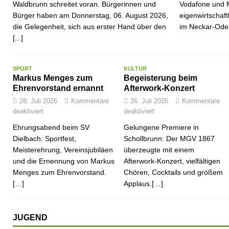
Waldbrunn schreitet voran. Bürgerinnen und
Vodafone und 
Bürger haben am Donnerstag, 06. August 2026,
eigenwirtschaf
die Gelegenheit, sich aus erster Hand über den
im Neckar-Ode
[...]
SPORT
KULTUR
Markus Menges zum
Begeisterung beim
Ehrenvorstand ernannt
Afterwork-Konzert
28. Juli 2026
Kommentare
26. Juli 2026
Kommentare
deaktiviert
deaktiviert
Ehrungsabend beim SV
Gelungene Premiere in
Dielbach: Sportfest,
Schollbrunn: Der MGV 1867
Meisterehrung, Vereinsjubiläen
überzeugte mit einem
und die Ernennung von Markus
Afterwork-Konzert, vielfältigen
Menges zum Ehrenvorstand.
Chören, Cocktails und großem
[…]
Applaus.[…]
JUGEND