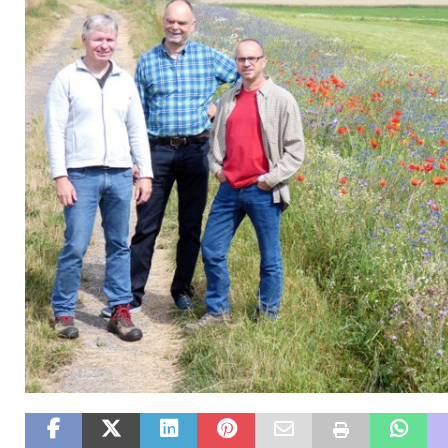
[ 10. Juli 2026 ]
Freilaufende Hunde reißen Rehe
TO
[ 08. Juli 2026 ]
Dorfgeschichte sichtbar gemacht
K
[ 07. Juli 2026 ]
Sommerfest mit Fahrzeugweihe gefeie
[ 07. Juli 2026 ]
Durchfahrt für Individualverkehr verb
[ 05. August 2026 ]
Informationsabend zum Glasfase
[ 03. August 2026 ]
Vandalismus in evangelischer Kirc