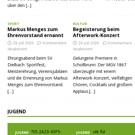
über den
[...]
SPORT
KULTUR
Markus Menges zum
Begeisterung beim
Ehrenvorstand ernannt
Afterwork-Konzert
28. Juli 2026
Kommentare
26. Juli 2026
Kommentare
deaktiviert
deaktiviert
Ehrungsabend beim SV
Gelungene Premiere in
Dielbach: Sportfest,
Schollbrunn: Der MGV 1867
Meisterehrung, Vereinsjubiläen
überzeugte mit einem
und die Ernennung von Markus
Afterwork-Konzert, vielfältigen
Menges zum Ehrenvorstand.
Chören, Cocktails und großem
[…]
Applaus.[…]
JUGEND
JUGEND
JUGEND