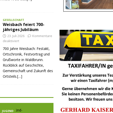
GESELLSCHAFT
Weisbach feiert 700-
jähriges Jubiläum
23. Juli 2026
Kommentare
deaktiviert
700 Jahre Weisbach: Festakt,
Ortschronik, Festvortrag und
Grußworte in Waldbrunn.
Rückblick auf Geschichte,
Gemeinschaft und Zukunft des
Ortsteils.[…]
JUGEND
JUGEND
JUGE