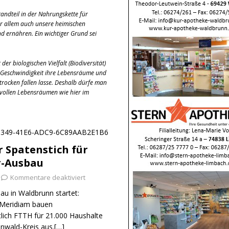
tandteil in der Nahrungskette für
or allem auch unsere heimischen
d ernähren. Ein wichtiger Grund sei
er biologischen Vielfalt (Biodiversität)
r Geschwindigkeit ihre Lebensräume und
rocken fallen lasse. Deshalb dürfe man
rtvollen Lebensräumen wie hier im
er Spatenstich für
r-Ausbau
Kommentare deaktiviert
au in Waldbrunn startet:
Meridiam bauen
tlich FTTH für 21.000 Haushalte
nwald-Kreis aus.[…]