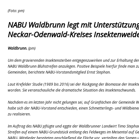
(Foto: pm)
NABU Waldbrunn legt mit Unterstützung
Neckar-Odenwald-Kreises Insektenweid
Waldbrunn.
(pm)
Um dem gravierenden Insektensterben entgegenzuwirken und zur Erhaltung der b
NABU Waldbrunn Blühstreifen anzulegen. Positive Beispiele hierfür finde man zu
Gemeinden, berichtete NABU-Vorstandsmitglied Ernst Stephan.
Laut Krefelder Studie (1989 bis 2016) sei der Rückgang der Biomasse der Insek
worden. Sie veranschauliche die dramatische Situation des Insektenschwunds.
Nachdem es im letzten Jahr nicht gelungen sei, auf Grünflächen der Gemeinde
habe sich der NABU-Vorstand entschieden, einen Schmetterlings- und Wildbie
zu realisieren.
Im Auftrag des NABU pflügte und eggte der Waldbrunner Landwirt Timo Stepha
Streifen auf einem NABU-Grundstück entlang des Feldweges im Meisental auf
NABU- Mitglieder bereiteten anschließend die Fläche vor, verteilten den Samen