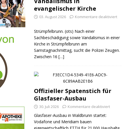
Vandalismus in
evangelischer Kirche
03. August 2026
Kommentare deaktiviert
Strümpfelbrunn. (ots) Nach einer
Sachbeschädigung sowie Vandalismus in einer
Kirche in Strümpfelbrunn am
Samstagnachmittag, sucht die Polizei Zeugen.
Zwischen 16
[…]
Offizieller Spatenstich für
Glasfaser-Ausbau
30. Juli 2026
Kommentare deaktiviert
Glasfaser-Ausbau in Waldbrunn startet:
Vodafone und Meridiam bauen
eigenwirtschaftlich FTTH für 21.000 Haushalte