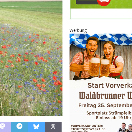
P
ULTUR
rt
GESELLSCHAFT
Werbung
oten
SONSTIGES
r-Ausbau
WIRTSCHAFT
he
BLAULICHT