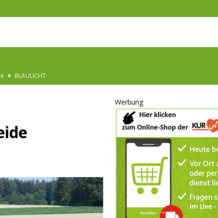
Ausbau
TOP
nannt
SPORT
Werbung
KULTUR
GESELLSCHAFT
eide
BLAULICHT
BLAULICHT
JUGEND
LSCHAFT
schränkt
SONSTIGES