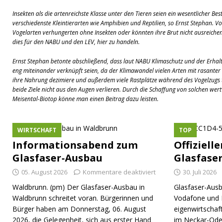
Insekten als die artenreichste Klasse unter den Tieren seien ein wesentlicher Bes
verschiedenste Kleintierarten wie Amphibien und Reptilien, so Ernst Stephan. V
Vogelarten verhungerten ohne Insekten oder könnten ihre Brut nicht ausreichen
dies für den NABU und den LEV, hier zu handeln.
Ernst Stephan betonte abschließend, dass laut NABU Klimaschutz und der Erhalt d
eng miteinander verknüpft seien, da der Klimawandel vielen Arten mit rasante
ihre Nahrung dezimiere und außerdem viele Rastplätze während des Vogelzugs t
beide Ziele nicht aus den Augen verlieren. Durch die Schaffung von solchen we
Meisental-Biotop könne man einen Beitrag dazu leisten.
WIRTSCHAFT
TOP
Informationsabend zum
Offiziell
Glasfaser-Ausbau
Glasfase
05. August 2026
Kommentare deaktiviert
30. Juli 2026
Waldbrunn. (pm) Der Glasfaser-Ausbau in
Glasfaser-Ausb
Waldbrunn schreitet voran. Bürgerinnen und
Vodafone und 
Bürger haben am Donnerstag, 06. August
eigenwirtschaf
2026, die Gelegenheit, sich aus erster Hand
im Neckar-Ode