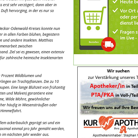
 erst sehr verzögert, dann aber in
Duft hervorging, in der es nur so
 Neckar-Odenwald-Kreises konnte nun
 in allen Farben blühen, begeistern
e und andere Insekten. Matthias
ammenarbeit zwischen
d. Ziel sei es gewesen, einen extensiv
ür zahlreiche heimische Insektenarten
90 Prozent Wildblumen und
lingen an Trachtpflanzen. Die zu 10
upen. Eine lange Blühzeit von frühzeitig
ten und Malven) garantiere eine
ume, Wilde Möhre, gewöhnlicher
üher häufig in Wiesensträußen oder
 Himmelfahrt.
llem ackerbaulich geprägt sei und ein
r maximal einmal pro Jahr gemäht werden,
 im nächsten Jahr wieder aus.