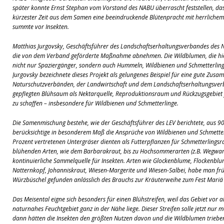
später konnte Ernst Stephan vom Vorstand des NABU überrascht feststellen, dass
kürzester Zeit aus dem Samen eine beeindruckende Blütenpracht mit herrlichem 
summte vor Insekten.
Matthias Jurgovsky, Geschäftsführer des Landschaftserhaltungsverbandes des
die von dem Verband geförderte Maßnahme abnehmen. Die Wildblumen, die hier
nicht nur Spaziergänger, sondern auch Hummeln, Wildbienen und Schmetterling
Jurgovsky bezeichnete dieses Projekt als gelungenes Beispiel für eine gute Zus
Naturschutzverbänden, der Landwirtschaft und dem Landschaftserhaltungsverban
gepflegten Blühsaum als Nektarquelle, Reproduktionsraum und Rückzugsgebiet f
zu schaffen – insbesondere für Wildbienen und Schmetterlinge.
Die Samenmischung bestehe, wie der Geschäftsführer des LEV berichtete, aus 
berücksichtige in besonderem Maß die Ansprüche von Wildbienen und Schmetter
Prozent vertretenen Untergräser dienten als Futterpflanzen für Schmetterlingsra
blühenden Arten, wie dem Barbarakraut, bis zu Hochsommerarten (z.B. Wegwar
kontinuierliche Sammelquelle für Insekten. Arten wie Glockenblume, Flockenbl
Natternkopf, Johanniskraut, Wiesen-Margerite und Wiesen-Salbei, habe man fr
Würzbüschel gefunden anlässlich des Brauchs zur Kräuterweihe zum Fest Mariä
Das Meisental eigne sich besonders für einen Blühstreifen, weil das Gebiet vor a
naturnahes Feuchtgebiet ganz in der Nähe liege. Dieser Streifen solle jetzt nu
dann hätten die Insekten den größten Nutzen davon und die Wildblumen trieben