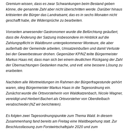
Gremium wissen, dass es zwar Schwankungen beim Bestand geben
könne, die genannte Zahl aber nicht überschritten werde. Darüber hinaus
kritisierten die Bürger das Landratsamt, das es in sechs Monaten nicht
geschafft habe, die Widersprüche zu bearbeiten.
Vonseiten anwesender Gastronomen wurde die Befürchtung geäußert,
dass die Änderung der Satzung insbesondere im Hinblick auf die
Zahlungspflicht in Waldbrunn untergekommener Monteure, die aber
außerhalb der Gemeinde arbeiten, Umsatzeinbußen und damit Verluste
bei der Gewerbesteuer drohen. Gegenüber KP/NZ teilte Bürgermeister
Markus Haas mit, dass man sich bei einem deutlichen Rückgang der Zahl
der Übernachtungen Gedanken mache, und evtl. eine bessere Lösung zu
erarbeiten.
Nachdem alle Wortmeldungen im Rahmen der Bürgerfragestunde gehört
waren, stieg Bürgermeister Markus Haas in die Tagesordnung ein.
Zunächst wurde die Ortsvorsteherin von Waldkatzenbach, Nicole Wagner,
vereidigt und Herbert Bachert als Ortsvorsteher von Oberdielbach
verabschiedet (NZ wir berichteten).
Es folgten zwei Tagesordnungspunkte zum Thema Wald. In diesem
Zusammenhang fand bereits am Freitag eine Waldbegehung statt. Zur
Beschlussfassung zum Forstwirtschaftsjahr 2020 und zum