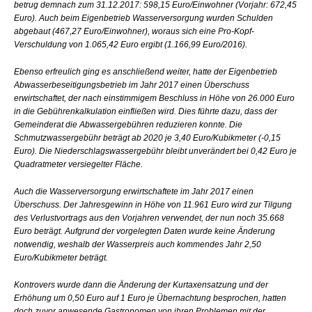
betrug demnach zum 31.12.2017: 598,15 Euro/Einwohner (Vorjahr: 672,45
Euro). Auch beim Eigenbetrieb Wasserversorgung wurden Schulden
abgebaut (467,27 Euro/Einwohner), woraus sich eine Pro-Kopf-
Verschuldung von 1.065,42 Euro ergibt (1.166,99 Euro/2016).
Ebenso erfreulich ging es anschließend weiter, hatte der Eigenbetrieb
Abwasserbeseitigungsbetrieb im Jahr 2017 einen Überschuss
erwirtschaftet, der nach einstimmigem Beschluss in Höhe von 26.000 Euro
in die Gebührenkalkulation einfließen wird. Dies führte dazu, dass der
Gemeinderat die Abwassergebühren reduzieren konnte. Die
Schmutzwassergebühr beträgt ab 2020 je 3,40 Euro/Kubikmeter (-0,15
Euro). Die Niederschlagswassergebühr bleibt unverändert bei 0,42 Euro je
Quadratmeter versiegelter Fläche.
Auch die Wasserversorgung erwirtschaftete im Jahr 2017 einen
Überschuss. Der Jahresgewinn in Höhe von 11.961 Euro wird zur Tilgung
des Verlustvortrags aus den Vorjahren verwendet, der nun noch 35.668
Euro beträgt. Aufgrund der vorgelegten Daten wurde keine Änderung
notwendig, weshalb der Wasserpreis auch kommendes Jahr 2,50
Euro/Kubikmeter beträgt.
Kontrovers wurde dann die Änderung der Kurtaxensatzung und der
Erhöhung um 0,50 Euro auf 1 Euro je Übernachtung besprochen, hatten
doch zuvor anwesende Gastronomen von ihren Problemen mit der