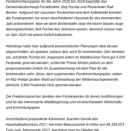
Forsteinrichtungsplan für die Jahre 2020 bis 2029 begrüßte das
Gemeindeoberhaupt Forstdirektor Jörg Puchta und Revierleiter Ralf
Becker. Aufgrund der massiven Trockenheit und dem Käferbefall konnten
die Forstexperten nur einen bescheidenen Haushalt für das kommenden
Jahr präsentieren. Man sei beim Borkenkäfer zwar mit einem blauen Auge
davongekommen, ließ Puchta das Gremium wissen, dennoch müsse man
im Jahr 2020 mit einem Defizit kalkulieren.
Allerdings habe man aufgrund pessimistischer Planungen stets besser
abgeschnitten, als geplant, sodass dies auch für kommendes Jahr denkbar
sei, schränkte Puchta ein. Insgesamt sollen im Waldbrunner Forst gut 3.000
Festmeter geerntet werden, schlechte Preise führten jedoch zu dem
prognostizierten Defizit. Im Zusammenhang mit dem Plan für die
kommenden zehn Jahre, dem sogenannten Forsteinrichtungsplan, sollen
im 462 Hektar großen Wald auf Gemarkung der Winterhauchgemeinde,
jährliche 3.800 Festmeter Holz geerntet werden.
Die Fraktionssprecher dankten den Forstexperten für deren Ausführungen
und für die interessante Waldbegehung und verabschiedeten Wirtschafts-
und Einrichtungsplan.
Anschließend präsentierte Kämmerer Joachim Gornik den
Haushaltsabschluss 2017, mit einer Bilanzsumme in Höhe von 46.358.053
Euro zum Jahresende 2017. Nachdem man im Oktober die