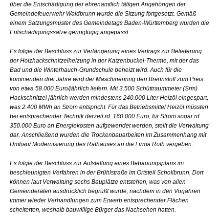
über die Entschädigung der ehrenamtlich tätigen Angehörigen der
Gemeindefeuerwehr Waldbrunn wurde die Sitzung fortgesetzt. Gemäß
einem Satzungsmuster des Gemeindetags Baden-Württemberg wurden die
Entschädigungssätze geringfügig angepasst.
Es folgte der Beschluss zur Verlängerung eines Vertrags zur Belieferung
der Holzhackschnitzelheizung in der Katzenbuckel-Therme, mit der das
Bad und die Winterhauch-Grundschule beheizt wird. Auch für die
kommenden drei Jahre wird der Maschinenring den Brennstoff zum Preis
von etwa 58.000 Euro/jährlich liefern. Mit 3.500 Schüttraummeter (Srm)
Hackschnitzel jährlich werden mindestens 240.000 Liter Heizöl eingespart,
was 2.400 MWh an Strom entspricht. Für das Betriebsmittel Heizöl müssten
bei entsprechender Technik derzeit rd. 160.000 Euro, für Strom sogar rd.
350.000 Euro an Energiekosten aufgewendet werden, stellt die Verwaltung
dar. Anschließend wurden die Trockenbauarbeiten im Zusammenhang mit
Umbau/ Modernisierung des Rathauses an die Firma Roth vergeben.
Es folgte der Beschluss zur Aufstellung eines Bebauungsplans im
beschleunigten Verfahren in der Brühlstraße im Ortsteil Schollbrunn. Dort
können laut Verwaltung sechs Bauplätze entstehen, was von allen
Gemeinderäten ausdrücklich begrüßt wurde, nachdem in den Vorjahren
immer wieder Verhandlungen zum Erwerb entsprechender Flächen
scheiterten, weshalb bauwillige Bürger das Nachsehen hatten.