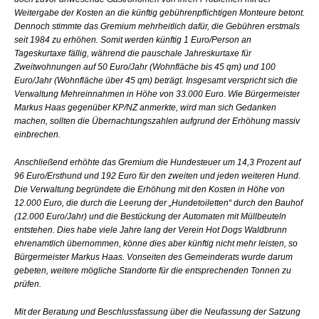
Weitergabe der Kosten an die künftig gebührenpflichtigen Monteure betont.
Dennoch stimmte das Gremium mehrheitlich dafür, die Gebühren erstmals
seit 1984 zu erhöhen. Somit werden künftig 1 Euro/Person an
Tageskurtaxe fällig, während die pauschale Jahreskurtaxe für
Zweitwohnungen auf 50 Euro/Jahr (Wohnfläche bis 45 qm) und 100
Euro/Jahr (Wohnfläche über 45 qm) beträgt. Insgesamt verspricht sich die
Verwaltung Mehreinnahmen in Höhe von 33.000 Euro. Wie Bürgermeister
Markus Haas gegenüber KP/NZ anmerkte, wird man sich Gedanken
machen, sollten die Übernachtungszahlen aufgrund der Erhöhung massiv
einbrechen.
Anschließend erhöhte das Gremium die Hundesteuer um 14,3 Prozent auf
96 Euro/Ersthund und 192 Euro für den zweiten und jeden weiteren Hund.
Die Verwaltung begründete die Erhöhung mit den Kosten in Höhe von
12.000 Euro, die durch die Leerung der „Hundetoiletten“ durch den Bauhof
(12.000 Euro/Jahr) und die Bestückung der Automaten mit Müllbeuteln
entstehen. Dies habe viele Jahre lang der Verein Hot Dogs Waldbrunn
ehrenamtlich übernommen, könne dies aber künftig nicht mehr leisten, so
Bürgermeister Markus Haas. Vonseiten des Gemeinderats wurde darum
gebeten, weitere mögliche Standorte für die entsprechenden Tonnen zu
prüfen.
Mit der Beratung und Beschlussfassung über die Neufassung der Satzung