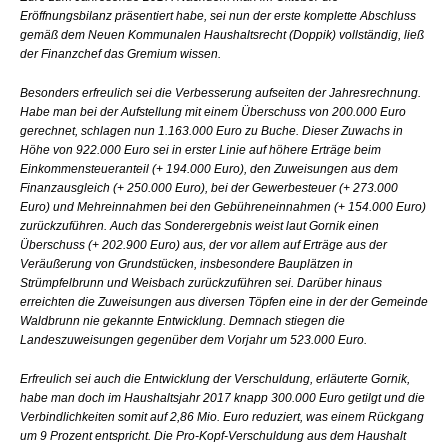
Eröffnungsbilanz präsentiert habe, sei nun der erste komplette Abschluss
gemäß dem Neuen Kommunalen Haushaltsrecht (Doppik) vollständig, ließ
der Finanzchef das Gremium wissen.
Besonders erfreulich sei die Verbesserung aufseiten der Jahresrechnung.
Habe man bei der Aufstellung mit einem Überschuss von 200.000 Euro
gerechnet, schlagen nun 1.163.000 Euro zu Buche. Dieser Zuwachs in
Höhe von 922.000 Euro sei in erster Linie auf höhere Erträge beim
Einkommensteueranteil (+ 194.000 Euro), den Zuweisungen aus dem
Finanzausgleich (+ 250.000 Euro), bei der Gewerbesteuer (+ 273.000
Euro) und Mehreinnahmen bei den Gebühreneinnahmen (+ 154.000 Euro)
zurückzuführen. Auch das Sonderergebnis weist laut Gornik einen
Überschuss (+ 202.900 Euro) aus, der vor allem auf Erträge aus der
Veräußerung von Grundstücken, insbesondere Bauplätzen in
Strümpfelbrunn und Weisbach zurückzuführen sei. Darüber hinaus
erreichten die Zuweisungen aus diversen Töpfen eine in der der Gemeinde
Waldbrunn nie gekannte Entwicklung. Demnach stiegen die
Landeszuweisungen gegenüber dem Vorjahr um 523.000 Euro.
Erfreulich sei auch die Entwicklung der Verschuldung, erläuterte Gornik,
habe man doch im Haushaltsjahr 2017 knapp 300.000 Euro getilgt und die
Verbindlichkeiten somit auf 2,86 Mio. Euro reduziert, was einem Rückgang
um 9 Prozent entspricht. Die Pro-Kopf-Verschuldung aus dem Haushalt