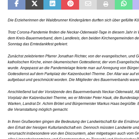
[ 17. Juli 2026 ]
Busverkehr wegen Dorfjubiläum einges
[ 10. Juli 2026 ]
Freilaufende Hunde reißen Rehe
T
Die Erzieherinnen der Waldbrunner Kindergärten durften sich über gefüllte Kör
[ 08. Juli 2026 ]
Dorfgeschichte sichtbar gemacht
KU
Trotz Corona-Pandemie finden die Neckar-Odenwald-Tage in diesem Jahr in W
[ 07. Juli 2026 ]
Sommerfest mit Fahrzeugweihe gefeier
dem Kreis-Bauernverband, dem Landkreis, den beiden Kirchengemeinden de
Sonntag das Erntedankfest gefeiert.
[ 07. Juli 2026 ]
Durchfahrt für Individualverkehr verbot
Zunächst zelebrierten Pfarrer Jonathan Richter, von der evangelischen, und 
[ 05. August 2026 ]
Informationsabend zum Glasfaser-
katholischen Kirche, einen ökumenischen Gottesdienst, der vom Evangelisc
wurde. Angepasst an die Pandemielage feierte man auf Anregung von Bürger
Gottesdienst auf dem Parkplatz der Katzenbuckel-Therme. Der Altar war auf 
aufgebaut und geschmückt worden. Die Mitglieder des Bauernverbands waren m
Anschließend lud der Vorsitzende des Bauernverbands Neckar-Odenwald, Al
Vorplatz der Katzenbuckel-Therme, wo er Minister Peter Hauk, die Bundesta
Warken, Landrat Dr. Achim Brötel und Bürgermeister Markus Haas begrüßte. E
die Veranstaltung möglich gemacht.
In Ihren Grußworten gingen die Bedeutung der Landwirtschaft für die Ernähru
den Erhalt der hiesigen Kulturlandschaft ein. Dennoch müssten Landwirte und
verursacht insbesondere von den Discountern, aber mitgetragen auch vom Gro