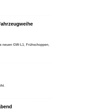
Fahrzeugweihe
es neuen GW-L1, Frühschoppen,
iht.
abend