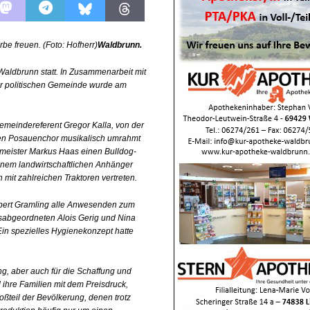
chränkt
SONSTIGES
OP
be freuen. (Foto: Hofherr)
Waldbrunn.
LTUR
aldbrunn statt. In Zusammenarbeit mit
t
GESELLSCHAFT
r politischen Gemeinde wurde am
en
SONSTIGES
Gemeindereferent Gregor Kalla, von der
Ausbau
WIRTSCHAFT
hen Posauenchor musikalisch umrahmt
meister Markus Haas einen Bulldog-
einem landwirtschaftlichen Anhänger
it zahlreichen Traktoren vertreten.
bert Gramling alle Anwesenden zum
gsabgeordneten Alois Gerig und Nina
in spezielles Hygienekonzept hatte
ng, aber auch für die Schaffung und
 ihre Familien mit dem Preisdruck,
ßteil der Bevölkerung, denen trotz