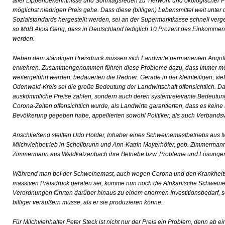
aller Lippenbekenntnisse und Sonntagsreden zu Tierwohl und ökologischer P
möglichst niedrigen Preis gehe. Dass diese (billigen) Lebensmittel weit unte
Sozialstandards hergestellt werden, sei an der Supermarktkasse schnell verge
so MdB Alois Gerig, dass in Deutschland lediglich 10 Prozent des Einkomme
werden.
Neben dem ständigen Preisdruck müssen sich Landwirte permanenten Angrif
erwehren. Zusammengenommen führen diese Probleme dazu, dass immer meh
weitergeführt werden, bedauerten die Redner. Gerade in der kleinteiligen, viel
Odenwald-Kreis sei die große Bedeutung der Landwirtschaft offensichtlich. 
auskömmliche Preise zahlen, sondern auch deren systemrelevante Bedeutung 
Corona-Zeiten offensichtlich wurde, als Landwirte garantierten, dass es kein
Bevölkerung gegeben habe, appellierten sowohl Politiker, als auch Verbandsve
Anschließend stellten Udo Holder, Inhaber eines Schweinemastbetriebs aus 
Milchviehbetrieb in Schollbrunn und Ann-Katrin Mayerhöfer, geb. Zimmerman
Zimmermann aus Waldkatzenbach ihre Betriebe bzw. Probleme und Lösunge
Während man bei der Schweinemast, auch wegen Corona und den Krankheitsfä
massiven Preisdruck geraten sei, komme nun noch die Afrikanische Schweine
Verordnungen führten darüber hinaus zu einem enormen Investitionsbedarf, s
billiger veräußern müsse, als er sie produzieren könne.
Für Milchviehhalter Peter Steck ist nicht nur der Preis ein Problem, denn ab