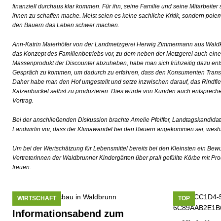
finanziell durchaus klar kommen. Für ihn, seine Familie und seine Mitarbeiter
ihnen zu schaffen mache. Meist seien es keine sachliche Kritik, sondern polem
den Bauern das Leben schwer machen.
Ann-Katrin Maierhöfer von der Landmetzgerei Herwig Zimmermann aus Wald
das Konzept des Familienbetriebs vor, zu dem neben der Metzgerei auch eine
Massenprodukt der Discounter abzuheben, habe man sich frühzeitig dazu ent
Gespräch zu kommen, um dadurch zu erfahren, dass den Konsumenten Transpa
Daher habe man den Hof umgestellt und setze inzwischen darauf, das Rindfl
Katzenbuckel selbst zu produzieren. Dies würde von Kunden auch entsprechen
Vortrag.
Bei der anschließenden Diskussion brachte Amelie Pfeiffer, Landtagskandida
Landwirtin vor, dass der Klimawandel bei den Bauern angekommen sei, wes
Um bei der Wertschätzung für Lebensmittel bereits bei den Kleinsten ein Bewu
Vertreterinnen der Waldbrunner Kindergärten über prall gefüllte Körbe mit Pr
freuen.
WIRTSCHAFT
TOP
Informationsabend zum