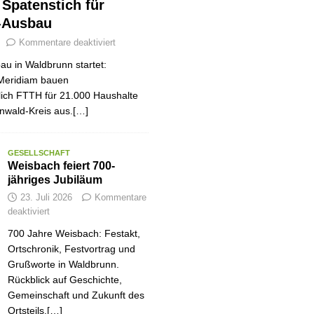
r Spatenstich für
-Ausbau
Kommentare deaktiviert
au in Waldbrunn startet:
Meridiam bauen
tlich FTTH für 21.000 Haushalte
nwald-Kreis aus.[…]
GESELLSCHAFT
Weisbach feiert 700-
jähriges Jubiläum
23. Juli 2026
Kommentare
deaktiviert
700 Jahre Weisbach: Festakt,
Ortschronik, Festvortrag und
Grußworte in Waldbrunn.
Rückblick auf Geschichte,
Gemeinschaft und Zukunft des
Ortsteils.[…]