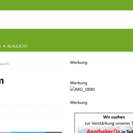
he
BLAULICHT
usbau
TOP
Werbung
hauch
nannt
SPORT
KULTUR
m
Werbung
GESELLSCHAFT
BLAULICHT
Werbung
BLAULICHT
UGEND
LSCHAFT