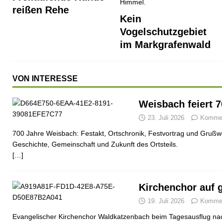
reißen Rehe
Kein
Vogelschutzgebiet
im Markgrafenwald
VON INTERESSE
Weisbach feiert 
23. Juli 2026
Komment
700 Jahre Weisbach: Festakt, Ortschronik, Festvortrag und Grußwo
Geschichte, Gemeinschaft und Zukunft des Ortsteils.
[…]
Kirchenchor auf 
19. Juli 2026
Komment
Evangelischer Kirchenchor Waldkatzenbach beim Tagesausflug nac