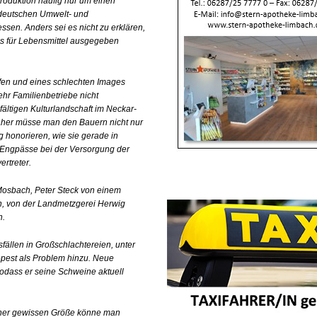
roduktion häufig nur um einen
r deutschen Umwelt- und
ssen. Anders sei es nicht zu erklären,
ns für Lebensmittel ausgegeben
fen und eines schlechten Images
r Familienbetriebe nicht
fältigen Kulturlandschaft im Neckar-
Daher müsse man den Bauern nicht nur
honorieren, wie sie gerade in
e Engpässe bei der Versorgung der
rtreter.
Mosbach, Peter Steck von einem
n, von der Landmetzgerei Herwig
n.
llen in Großschlachtereien, unter
pest als Problem hinzu. Neue
odass er seine Schweine aktuell
 einer gewissen Größe könne man