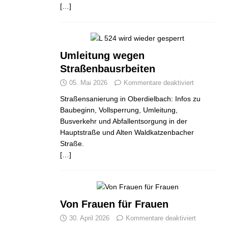
[…]
Umleitung wegen
Straßenbausrbeiten
ND
JUGEND
JUGEND
05. Mai 2026
Kommentare deaktiviert
Straßensanierung in Oberdielbach: Infos zu
Baubeginn, Vollsperrung, Umleitung,
Busverkehr und Abfallentsorgung in der
Hauptstraße und Alten Waldkatzenbacher
Straße.
[…]
Von Frauen für Frauen
30. April 2026
Kommentare deaktiviert