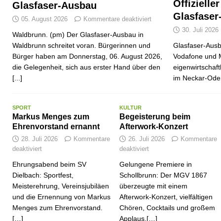
Offizielle
Glasfaser-Ausbau
Glasfaser
05. August 2026
Kommentare deaktiviert
30. Juli 2026
Waldbrunn. (pm) Der Glasfaser-Ausbau in
Waldbrunn schreitet voran. Bürgerinnen und
Glasfaser-Ausb
Bürger haben am Donnerstag, 06. August 2026,
Vodafone und 
die Gelegenheit, sich aus erster Hand über den
eigenwirtschaf
[...]
im Neckar-Ode
SPORT
KULTUR
Markus Menges zum
Begeisterung beim
Ehrenvorstand ernannt
Afterwork-Konzert
28. Juli 2026
Kommentare
26. Juli 2026
Kommentare
deaktiviert
deaktiviert
Ehrungsabend beim SV
Gelungene Premiere in
Dielbach: Sportfest,
Schollbrunn: Der MGV 1867
Meisterehrung, Vereinsjubiläen
überzeugte mit einem
und die Ernennung von Markus
Afterwork-Konzert, vielfältigen
Menges zum Ehrenvorstand.
Chören, Cocktails und großem
[…]
Applaus.[…]