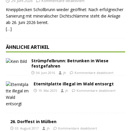
29. Juni 2026
Kommentare deaktiviert
Kneippbecken Schollbrunn wieder geöffnet: Nach erfolgreicher
Sanierung mit mineralischer Dichtschlämme steht die Anlage
ab 26. Juni 2026 bereit.
[…]
ÄHNLICHE ARTIKEL
Strümpfelbrunn: Betrunken in Wiese
festgefahren
04. Juni 2016
jh
Kommentare deaktiviert
Eternitplatte illegal im Wald entsorgt
19. Mai 2025
jh
Kommentare deaktiviert
26. Dorffest in Mülben
03. August 2017
jh
Kommentare deaktiviert