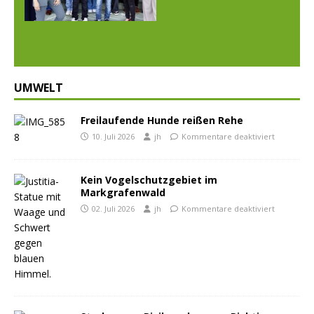
Prev
Nex
ious
t
UMWELT
Freilaufende Hunde reißen Rehe
10. Juli 2026
jh
Kommentare deaktiviert
Kein Vogelschutzgebiet im
Markgrafenwald
02. Juli 2026
jh
Kommentare deaktiviert