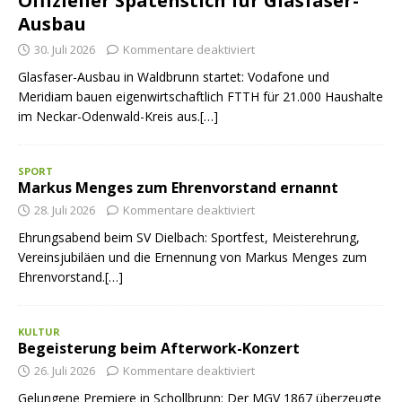
Offizieller Spatenstich für Glasfaser-
Ausbau
30. Juli 2026
Kommentare deaktiviert
Glasfaser-Ausbau in Waldbrunn startet: Vodafone und
Meridiam bauen eigenwirtschaftlich FTTH für 21.000 Haushalte
im Neckar-Odenwald-Kreis aus.[…]
SPORT
Markus Menges zum Ehrenvorstand ernannt
28. Juli 2026
Kommentare deaktiviert
Ehrungsabend beim SV Dielbach: Sportfest, Meisterehrung,
Vereinsjubiläen und die Ernennung von Markus Menges zum
Ehrenvorstand.[…]
KULTUR
Begeisterung beim Afterwork-Konzert
26. Juli 2026
Kommentare deaktiviert
Gelungene Premiere in Schollbrunn: Der MGV 1867 überzeugte