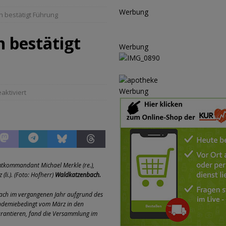
LSCHAFT
Werbung
 bestätigt Führung
schränkt
SONSTIGES
P
 bestätigt
Werbung
ULTUR
rt
GESELLSCHAFT
oten
SONSTIGES
Werbung
ktiviert
r-Ausbau
WIRTSCHAFT
he
BLAULICHT
Ausbau
TOP
nannt
SPORT
mtkommandant Michael Merkle (re.),
KULTUR
li.). (Foto: Hofherr)
Waldkatzenbach.
GESELLSCHAFT
ach im vergangenen Jahr aufgrund des
andemiebedingt vom März in den
BLAULICHT
rantieren, fand die Versammlung im
BLAULICHT