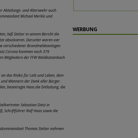
r Abteilungs- und Alterswehr auch
kommandant Michael Merkle und
WERBUNG
 ließ Stelzer in seinem Bericht die
tze absolvieren. Darunter waren vier
arme verschiedener Brandmeldeanlagen
 Trotz Corona kommen noch 379
den Mitgliedern der FFW Waldkatzenbach
 an das Risiko für Leib und Leben, dem
en und Männern der Dank aller Bürger.
n, beantragte Haas die Entlastung, die
lvertreter Sebastian Dietz in
ß, Schriftführer Ralf Haas sowie die
ngskommandant Thomas Stelzer nahmen