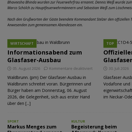
Bhaveesha Bhinda wurden zur Feuerwehrfrau ernannt. Dennis Weiß wurde z
Marco Schölch zu Hauptfeuerwehrmännern und Sebastian Weiß zum Löschmeist
Nach den Grußworten der Gäste beendete Kommandant Stelzer den offiziellen T
Anwesenden zum gemeinsamen Abendessen ein.
WIRTSCHAFT
TOP
Informationsabend zum
Offiziell
Glasfaser-Ausbau
Glasfase
05. August 2026
Kommentare deaktiviert
30. Juli 2026
Waldbrunn. (pm) Der Glasfaser-Ausbau in
Glasfaser-Ausb
Waldbrunn schreitet voran. Bürgerinnen und
Vodafone und 
Bürger haben am Donnerstag, 06. August
eigenwirtschaf
2026, die Gelegenheit, sich aus erster Hand
im Neckar-Ode
über den
[...]
SPORT
KULTUR
Markus Menges zum
Begeisterung beim