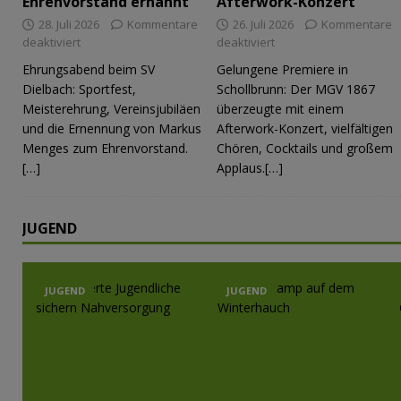
Ehrenvorstand ernannt
Afterwork-Konzert
28. Juli 2026
Kommentare
26. Juli 2026
Kommentare
deaktiviert
deaktiviert
Ehrungsabend beim SV
Gelungene Premiere in
Dielbach: Sportfest,
Schollbrunn: Der MGV 1867
Meisterehrung, Vereinsjubiläen
überzeugte mit einem
und die Ernennung von Markus
Afterwork-Konzert, vielfältigen
Menges zum Ehrenvorstand.
Chören, Cocktails und großem
[…]
Applaus.[…]
JUGEND
JUGEND
JUGEND
JUGEND