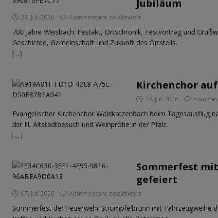
Jubiläum
23. Juli 2026
Kommentare deaktiviert
700 Jahre Weisbach: Festakt, Ortschronik, Festvortrag und Grußw
Geschichte, Gemeinschaft und Zukunft des Ortsteils.
[…]
Kirchenchor auf
19. Juli 2026
Komment
Evangelischer Kirchenchor Waldkatzenbach beim Tagesausflug na
der Ill, Altstadtbesuch und Weinprobe in der Pfalz.
[…]
Sommerfest mit
gefeiert
07. Juli 2026
Kommentare deaktiviert
Sommerfest der Feuerwehr Strümpfelbrunn mit Fahrzeugweihe 