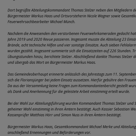
Dort begrüßte Abteilungskommandant Thomas Stelzer neben den Mitgliedern de
Bürgermeister Markus Haas und Ortsvorsteherin Nicole Wagner sowie Gesamt
Feuerwehrsachbearbeiter Michael Münch.
Nachdem die Anwesenden den verstorbenen Feuerwehrkameraden gedacht hatten,
Jahre 2019 und 2020 Revue passieren. Insgesamt musste die Abteilung 23 Einsä
Brände, acht technische Hilfen und vier sonstige Einsätze. Auch sieben Fehlal
wurden gezählt. Insgesamt summierte sich die Einsatzzeiten auf 226 Stunden.
Übungsstunden hinzu, berichtete Stelzer. Abschließend dankte Thomas Stelzer 
und übergab das Wort an Bürgermeister Markus Haas.
Das Gemeindeoberhaupt erinnerte anlässlich des Jahrestags zum 11. September
sich die Floriansjünger bei jedem Einsatz aussetzen. Hierfür gebühre den Frau
Da aus der Versammlung keine Fragen zum Kommandantenbericht gestellt wurde
als Dank und Anerkennung für die geleistete Arbeit einstimmig erteilt wurde.
Bei der Wahl zur Abteilungsführung wurden Kommandant Thomas Stelzer und Stel
geheimer Wahl einstimmig in ihren Ämtern bestätigt. Auch Kassier Sebastian Wei
Kassenprüfer Matthias Hörr und Simon Nuss in ihren Ämtern bestätigt.
Bürgermeister Markus Haas, Gesamtkommandant Michael Merke und Abteilu
anschließend Ernennungen und Beförderungen vor.