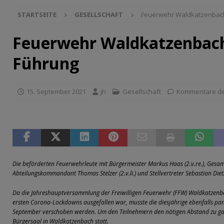
[ 19. Juli 2026 ]
Kirchenchor auf großer Tour
GESEL
STARTSEITE
GESELLSCHAFT
Feuerwehr Waldkatzenbach
[ 17. Juli 2026 ]
Busverkehr wegen Dorfjubiläum einge
[ 10. Juli 2026 ]
Freilaufende Hunde reißen Rehe
TO
Feuerwehr Waldkatzenbach
[ 08. Juli 2026 ]
Dorfgeschichte sichtbar gemacht
K
Führung
[ 07. Juli 2026 ]
Sommerfest mit Fahrzeugweihe gefeie
[ 07. Juli 2026 ]
Durchfahrt für Individualverkehr verb
15. September 2021
jh
Gesellschaft
Kommentare dea
[ 05. August 2026 ]
Informationsabend zum Glasfase
[ 03. August 2026 ]
Vandalismus in evangelischer Kirc
[ 30. Juli 2026 ]
Offizieller Spatenstich für Glasfaser-
[ 28. Juli 2026 ]
Markus Menges zum Ehrenvorstand er
Die beförderten Feuerwehrleute mit Bürgermeister Markus Haas (2.v.re.), Gesa
[ 26. Juli 2026 ]
Begeisterung beim Afterwork-Konzert
Abteilungskommandant Thomas Stelzer (2.v.li.) und Stellvertreter Sebastian Dietz (
[ 23. Juli 2026 ]
Weisbach feiert 700-jähriges Jubiläum
Da die Jahreshauptversammlung der Freiwilligen Feuerwehr (FFW) Waldkatzenb
ersten Corona-Lockdowns ausgefallen war, musste die diesjährige ebenfalls p
[ 22. Juli 2026 ]
Unfallflucht im Begegnungsverkehr
September verschoben werden. Um den Teilnehmern den nötigen Abstand zu ga
Bürgersaal in Waldkatzenbach statt.
[ 22. Juli 2026 ]
Unbekannter unterschlägt Geldbörse