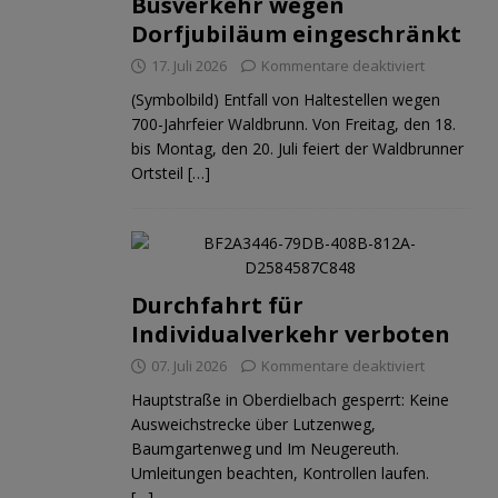
Busverkehr wegen
Dorfjubiläum eingeschränkt
17. Juli 2026
Kommentare deaktiviert
(Symbolbild) Entfall von Haltestellen wegen
700-Jahrfeier Waldbrunn. Von Freitag, den 18.
bis Montag, den 20. Juli feiert der Waldbrunner
Ortsteil
[…]
Durchfahrt für
Individualverkehr verboten
ND
JUGEND
07. Juli 2026
Kommentare deaktiviert
Hauptstraße in Oberdielbach gesperrt: Keine
Ausweichstrecke über Lutzenweg,
Baumgartenweg und Im Neugereuth.
Umleitungen beachten, Kontrollen laufen.
[…]