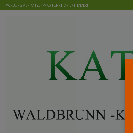
WERBUNG AUF KATZENPFAD FUNKTIONIERT IMMER!