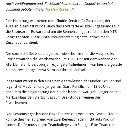
Auch Vorführungen und die Möglichkeit, selbst zu „fliegen“ waren beim
Jubiläum geboten. (Foto:
Torsten Krebs
)
Eine Neuerung war neben dem Shuttle-Service für Zuschauer, der
ausgiebig genutzt wurde, auch das erweiterte Ausstellungsgelände für
die Sponsoren. Es war rund um die Rennen einiges rund um den MTB-
Sport geboten. Diese Jubiläumsveranstaltung hätte jedoch mehr
Zuschauer verdient.
Die sportliche Seite spielte jedoch wie schon immer die Hauptrolle.
Eröffnet wurden die Wettbewerbe um 10:00 Uhr mit dem Rennen der
Allerkleinsten bis sieben Jahre. Jüngste Teilnehmerin war hier die gerade
einmal zweijährige Fenya Sator auf ihrem Laufrad.
Insgesamt waren in den einzelnen Altersklassen der Kinder, Schüler und
Jugend 47 Mädchen und Jungen am Start. Pünktlich um 13:00 Uhr,
nachdem die Siegerehrung der Kinder beendet war, gab Bürgermeister
Markus Haas den Startschuss zum Drei-Stundenrennen der
Erwachsenen.
Der Gesamtsieger bei den Einzelfahrern des Vorjahres, Sascha Starker,
konnte diesmal aufgrund von zwei Reifenschäden nicht aufs Podium
fahren. Dafür musste sein Teamkollege vom Stenger-Bike-Team die