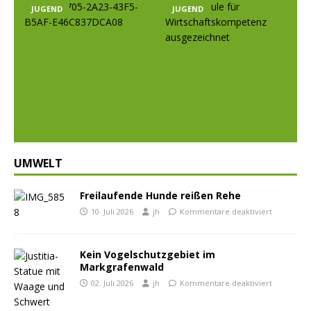
JUGEND
JUGEND
Prev
Nex
ious
t
UMWELT
Freilaufende Hunde reißen Rehe
10. Juli 2026
jh
Kommentare deaktiviert
Kein Vogelschutzgebiet im
Markgrafenwald
02. Juli 2026
jh
Kommentare deaktiviert