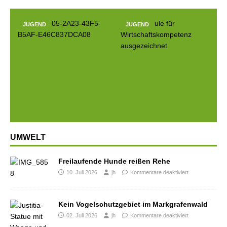
JUGEND
JUGEND
Prev
Next
ious
UMWELT
Freilaufende Hunde reißen Rehe
10. Juli 2026
jh
Kommentare deaktiviert
Kein Vogelschutzgebiet im Markgrafenwald
02. Juli 2026
jh
Kommentare deaktiviert