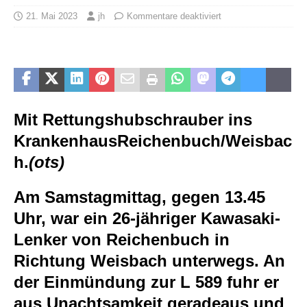
21. Mai 2023
jh
Kommentare deaktiviert
Mit Rettungshubschrauber ins
Krankenhaus
Reichenbuch/Weisbac
h.
(ots)
Am Samstagmittag, gegen 13.45
Uhr, war ein 26-jähriger Kawasaki-
Lenker von Reichenbuch in
Richtung Weisbach unterwegs. An
der Einmündung zur L 589 fuhr er
aus Unachtsamkeit geradeaus und