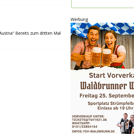
ULTUR
rt
GESELLSCHAFT
Werbung
oten
SONSTIGES
stria“ Bereits zum dritten Mal
r-Ausbau
WIRTSCHAFT
he
BLAULICHT