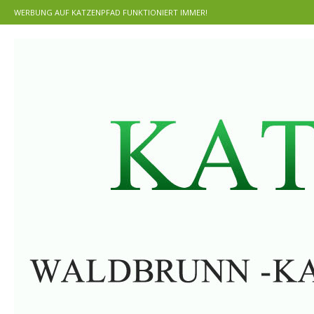
WERBUNG AUF KATZENPFAD FUNKTIONIERT IMMER!