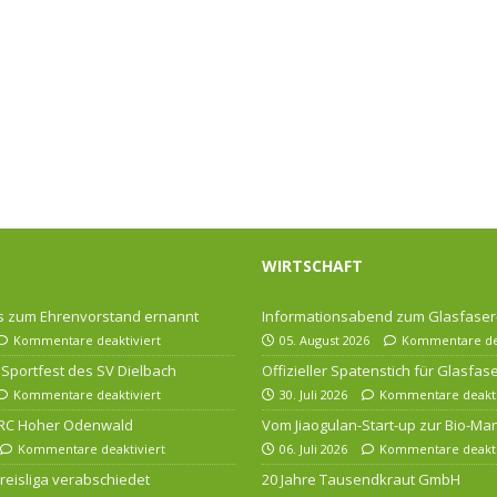
WIRTSCHAFT
 zum Ehrenvorstand ernannt
Informationsabend zum Glasfase
Kommentare deaktiviert
05. August 2026
Kommentare dea
Sportfest des SV Dielbach
Offizieller Spatenstich für Glasfa
Kommentare deaktiviert
30. Juli 2026
Kommentare deakti
 RC Hoher Odenwald
Vom Jiaogulan-Start-up zur Bio-Ma
Kommentare deaktiviert
06. Juli 2026
Kommentare deakti
 Kreisliga verabschiedet
20 Jahre Tausendkraut GmbH