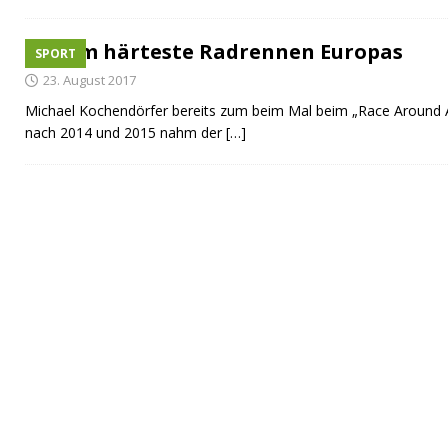
[ 08. Juli 2026 ]
Dorfgeschichte sichtbar gemacht
K
[ 07. Juli 2026 ]
Sommerfest mit Fahrzeugweihe gefeie
Beim härteste Radrennen Europas
SPORT
[ 07. Juli 2026 ]
Durchfahrt für Individualverkehr verb
23. August 2017
Michael Kochendörfer bereits zum beim Mal beim „Race Around Au
[ 05. August 2026 ]
Informationsabend zum Glasfase
nach 2014 und 2015 nahm der
[…]
[ 03. August 2026 ]
Vandalismus in evangelischer Kirc