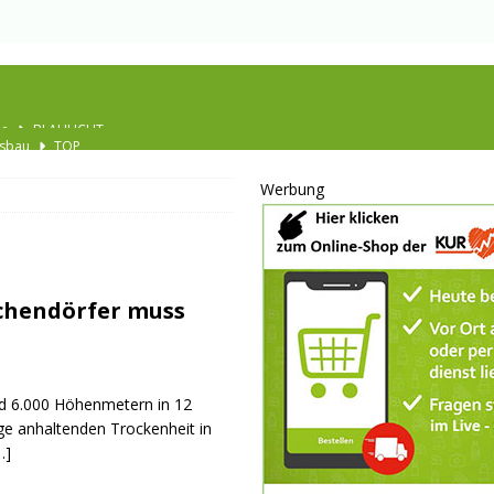
Ausbau
TOP
nannt
SPORT
Werbung
KULTUR
GESELLSCHAFT
BLAULICHT
chendörfer muss
BLAULICHT
JUGEND
LSCHAFT
nd 6.000 Höhenmetern in 12
ge anhaltenden Trockenheit in
schränkt
SONSTIGES
…]
P