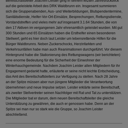
Bereitschaftsleiter Joachim Leister ging in seinem letzten Jahresrückblick
auf die geleistete Arbeit des DRK Waldbrunn ein. Insgesamt summieren
sich die Gruppenabenden, Aus- und Weiterbildungen, Blutspendentermine,
Sanitätsdienste, Helfer-Vor-Ort-Einsätze, Besprechungen, Rettungsdienste,
Vorstandstreffen und vieles mehr auf insgesamt 3.1.64 Stunden, die von
den 17 Aktiven im vergangenen Jahr ehrenamtlich geleistet wurden. Mit gut
300 Stunden und 65 Einsätzen haben die Ersthelfer einen besonderen
Stellwert, geht es hier doch laut Leister um lebensrettende Hilfen für die
Bürger Waldbrunns. Neben Zuckerschocks, Herzinfarkten und
Verkehrsunfällen habe man auch Reanimationen durchgeführt. Vor diesem
Hintergrund habe die Stationierung des Rettungswagens (wir berichteten)
eine enorme Bedeutung für die Sicherheit der Einwohner der
Winterhauchgemeinde. Nachdem Joachim Leister allen Mitgliedern für ihr
Engagement gedankt hatte, erläuterte er seine nicht leichte Entscheidung,
das Amt des Bereitschaftsleiters zur Verfügung zu stellen. Nach 28 Jahre
an der Spitze müssen aber nun jüngere Mitglieder die Verantwortung
übernehmen und neue Impulse setzen. Leister erklärte seine Bereitschaft,
als zweiter Stellvertreter seinen Nachfolger mit Rat und Tat zu unterstützen.
Die Mitglieder bat er darum, dem neuen Bereitschaftsleiter die gleiche
Unterstützung zu gewähren, die auch er genossen habe. Denn an der
Spitze sei man nur so stark wie die Gruppe, so Joachim Leister
abschließend.