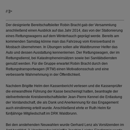
// ]]>
Der designierte Bereitschaftsleiter Robin Bracht gab der Versammlung
anschließend einen Ausblick auf das Jahr 2014, das von der Stationierung
eines Rettungswagens auf dem Winterhauch geprägt werde. Bereits am
kommenden Samstag könne man das Fahrzeug vom Kreisverband in
Mosbach übernehmen. In Übungen sollen alle Waldbrunner Helfer das
Auto und dessen Ausstattung kennenlernen. Der Rettungswagen, der im
Rettungsdienst, bei Katastropheneinsätzen sowie bei Sanitätsdiensten
genutzt werden. Für die Gruppe erwartet Robin Bracht durch den
Rettungstransportwagen (RTW) einen Motivationsschub und eine
verbesserte Wahrnehmung in der Öffentlichkeit.
Nachdem Brigitte Helm den Kassenbericht verlesen und die Kassenprüfer
die einwandfreie Führung der Kasse bescheinigt hatten, beantragte der
stellvertretende Kreisbereitschaftsleiter Jean-Pierre Kennel die Entlastung
der Vorstandschaft, die als Dank und Anerkennung für das Engagement
auch einstimmig erteilt wurde. Anschließend ehrte er Ruth Helm für
fünfjährige Mitgliedschaft im DRK Waldbrunn.
Bei den anstehenden Neuwahlen wurde Gerhard Lenz als Vorsitzenden im