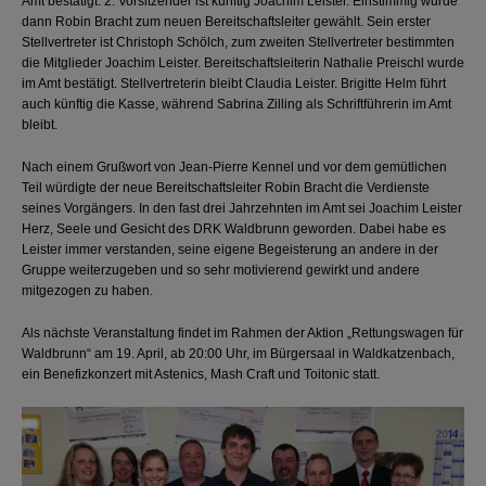
Amt bestätigt. 2. Vorsitzender ist künftig Joachim Leister. Einstimmig wurde
dann Robin Bracht zum neuen Bereitschaftsleiter gewählt. Sein erster
Stellvertreter ist Christoph Schölch, zum zweiten Stellvertreter bestimmten
die Mitglieder Joachim Leister. Bereitschaftsleiterin Nathalie Preischl wurde
im Amt bestätigt. Stellvertreterin bleibt Claudia Leister. Brigitte Helm führt
auch künftig die Kasse, während Sabrina Zilling als Schriftführerin im Amt
bleibt.
Nach einem Grußwort von Jean-Pierre Kennel und vor dem gemütlichen
Teil würdigte der neue Bereitschaftsleiter Robin Bracht die Verdienste
seines Vorgängers. In den fast drei Jahrzehnten im Amt sei Joachim Leister
Herz, Seele und Gesicht des DRK Waldbrunn geworden. Dabei habe es
Leister immer verstanden, seine eigene Begeisterung an andere in der
Gruppe weiterzugeben und so sehr motivierend gewirkt und andere
mitgezogen zu haben.
Als nächste Veranstaltung findet im Rahmen der Aktion „Rettungswagen für
Waldbrunn“ am 19. April, ab 20:00 Uhr, im Bürgersaal in Waldkatzenbach,
ein Benefizkonzert mit Astenics, Mash Craft und Toitonic statt.