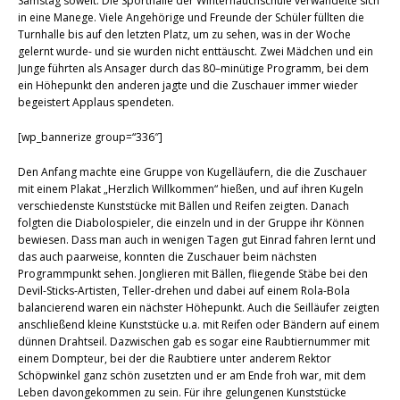
Samstag soweit. Die Sporthalle der Winterhauchschule verwandelte sich
in eine Manege. Viele Angehörige und Freunde der Schüler füllten die
Turnhalle bis auf den letzten Platz, um zu sehen, was in der Woche
gelernt wurde- und sie wurden nicht enttäuscht. Zwei Mädchen und ein
Junge führten als Ansager durch das 80–minütige Programm, bei dem
ein Höhepunkt den anderen jagte und die Zuschauer immer wieder
begeistert Applaus spendeten.
[wp_bannerize group=“336″]
Den Anfang machte eine Gruppe von Kugelläufern, die die Zuschauer
mit einem Plakat „Herzlich Willkommen“ hießen, und auf ihren Kugeln
verschiedenste Kunststücke mit Bällen und Reifen zeigten. Danach
folgten die Diabolospieler, die einzeln und in der Gruppe ihr Können
bewiesen. Dass man auch in wenigen Tagen gut Einrad fahren lernt und
das auch paarweise, konnten die Zuschauer beim nächsten
Programmpunkt sehen. Jonglieren mit Bällen, fliegende Stäbe bei den
Devil-Sticks-Artisten, Teller-drehen und dabei auf einem Rola-Bola
balancierend waren ein nächster Höhepunkt. Auch die Seilläufer zeigten
anschließend kleine Kunststücke u.a. mit Reifen oder Bändern auf einem
dünnen Drahtseil. Dazwischen gab es sogar eine Raubtiernummer mit
einem Dompteur, bei der die Raubtiere unter anderem Rektor
Schöpwinkel ganz schön zusetzten und er am Ende froh war, mit dem
Leben davongekommen zu sein. Für ihre gelungenen Kunststücke