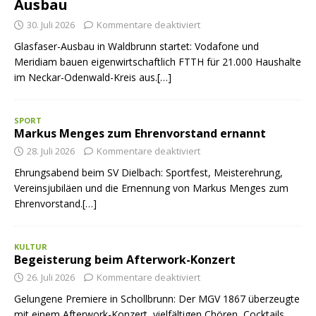
Ausbau
30. Juli 2026
Kommentare deaktiviert
Glasfaser-Ausbau in Waldbrunn startet: Vodafone und
Meridiam bauen eigenwirtschaftlich FTTH für 21.000 Haushalte
im Neckar-Odenwald-Kreis aus.[…]
SPORT
Markus Menges zum Ehrenvorstand ernannt
28. Juli 2026
Kommentare deaktiviert
Ehrungsabend beim SV Dielbach: Sportfest, Meisterehrung,
Vereinsjubiläen und die Ernennung von Markus Menges zum
Ehrenvorstand.[…]
KULTUR
Begeisterung beim Afterwork-Konzert
26. Juli 2026
Kommentare deaktiviert
Gelungene Premiere in Schollbrunn: Der MGV 1867 überzeugte
mit einem Afterwork-Konzert, vielfältigen Chören, Cocktails