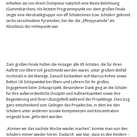
erhielten sie von ihrem Dompteur natürlich eine kleine Belohnung
(Gummibärchen). Als letztem Programmpunkt vor dem großen Finale
zeigte eine Akrobatikgruppe von elf Schülerinnen bzw. Schülern gekonnt
sechs verschiedene Pyramiden, bei der die „Elferpyramide“ als
Abschluss der Höhepunkt war.
Zum großen Finale holten die Ansager alle 65 Artisten, die für ihren
Auftritt von Eltern toll geschminkt worden waren, unter großem Beifall
nochmals in die Manege. Danach bedankten sich Marcus Kohne sowie
Rektor Uli Schöpwinkel bei Eltern und Lehrern für ihr großes
Engagement beim Zirkusprojekt. Besonderer Dank ging an die Schüler
für ihre außerordentliche Disziplin und Aufmerksamkeit sowie ihre
Begeisterung und ihren Übungsfleiß während der Projekttage. Dies trug
ganz entscheidend zum Gelingen des Projekts bei, in dem bei den
Schülern unter anderem soziale Kompetenzen und Konzentration
eingeübt bzw. gefördert wurden.
„Können wir das nächste Woche wieder machen“, konnte man von den
Schülern immer wieder hören. Dadurch war klar, dass es den Kindern –