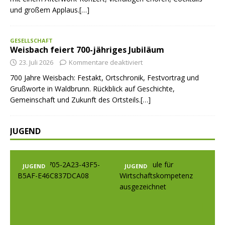
und großem Applaus.[…]
GESELLSCHAFT
Weisbach feiert 700-jähriges Jubiläum
23. Juli 2026
Kommentare deaktiviert
700 Jahre Weisbach: Festakt, Ortschronik, Festvortrag und
Grußworte in Waldbrunn. Rückblick auf Geschichte,
Gemeinschaft und Zukunft des Ortsteils.[…]
JUGEND
D
JUGEND
JUGEND
Prev
Nex