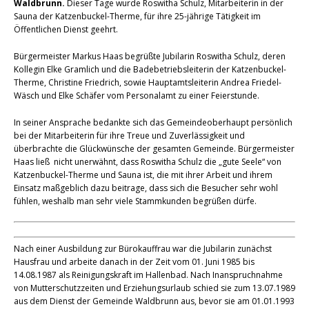
Waldbrunn.
Dieser Tage wurde Roswitha Schulz, Mitarbeiterin in der
Sauna der Katzenbuckel-Therme, für ihre 25-jährige Tätigkeit im
Öffentlichen Dienst geehrt.
Bürgermeister Markus Haas begrüßte Jubilarin Roswitha Schulz, deren
Kollegin Elke Gramlich und die Badebetriebsleiterin der Katzenbuckel-
Therme, Christine Friedrich, sowie Hauptamtsleiterin Andrea Friedel-
Wäsch und Elke Schäfer vom Personalamt zu einer Feierstunde.
In seiner Ansprache bedankte sich das Gemeindeoberhaupt persönlich
bei der Mitarbeiterin für ihre Treue und Zuverlässigkeit und
überbrachte die Glückwünsche der gesamten Gemeinde. Bürgermeister
Haas ließ nicht unerwähnt, dass Roswitha Schulz die „gute Seele“ von
Katzenbuckel-Therme und Sauna ist, die mit ihrer Arbeit und ihrem
Einsatz maßgeblich dazu beitrage, dass sich die Besucher sehr wohl
fühlen, weshalb man sehr viele Stammkunden begrüßen dürfe.
Nach einer Ausbildung zur Bürokauffrau war die Jubilarin zunächst
Hausfrau und arbeite danach in der Zeit vom 01. Juni 1985 bis
14.08.1987 als Reinigungskraft im Hallenbad. Nach Inanspruchnahme
von Mutterschutzzeiten und Erziehungsurlaub schied sie zum 13.07.1989
aus dem Dienst der Gemeinde Waldbrunn aus, bevor sie am 01.01.1993