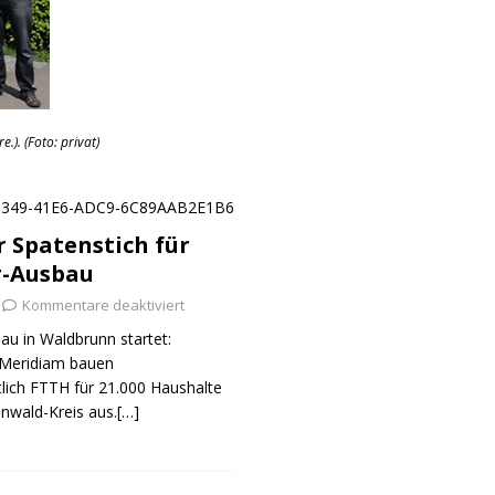
re.).
(Foto: privat)
er Spatenstich für
r-Ausbau
Kommentare deaktiviert
au in Waldbrunn startet:
Meridiam bauen
tlich FTTH für 21.000 Haushalte
nwald-Kreis aus.[…]