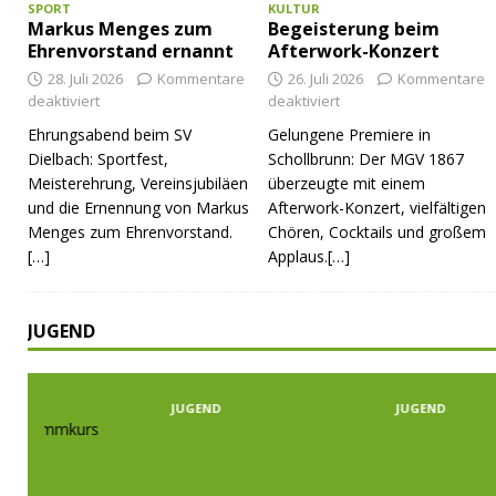
SPORT
KULTUR
Markus Menges zum
Begeisterung beim
Ehrenvorstand ernannt
Afterwork-Konzert
28. Juli 2026
Kommentare
26. Juli 2026
Kommentare
deaktiviert
deaktiviert
Ehrungsabend beim SV
Gelungene Premiere in
Dielbach: Sportfest,
Schollbrunn: Der MGV 1867
Meisterehrung, Vereinsjubiläen
überzeugte mit einem
und die Ernennung von Markus
Afterwork-Konzert, vielfältigen
Menges zum Ehrenvorstand.
Chören, Cocktails und großem
[…]
Applaus.[…]
JUGEND
JUGEND
JUGEND
JUGEND