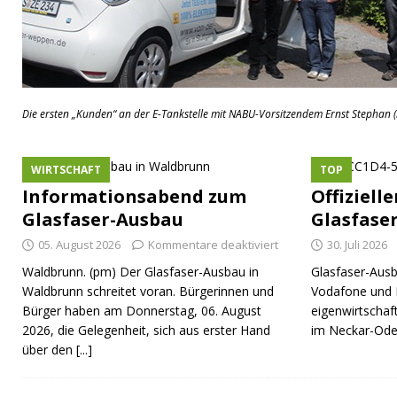
Die ersten „Kunden“ an der E-Tankstelle mit NABU-Vorsitzendem Ernst Stephan (
WIRTSCHAFT
TOP
Informationsabend zum
Offiziell
Glasfaser-Ausbau
Glasfase
05. August 2026
Kommentare deaktiviert
30. Juli 2026
Waldbrunn. (pm) Der Glasfaser-Ausbau in
Glasfaser-Ausb
Waldbrunn schreitet voran. Bürgerinnen und
Vodafone und 
Bürger haben am Donnerstag, 06. August
eigenwirtschaf
2026, die Gelegenheit, sich aus erster Hand
im Neckar-Ode
über den
[...]