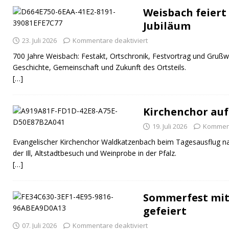
Weisbach feiert 
Jubiläum
23. Juli 2026
Kommentare deaktiviert
700 Jahre Weisbach: Festakt, Ortschronik, Festvortrag und Grußw
Geschichte, Gemeinschaft und Zukunft des Ortsteils.
[…]
Kirchenchor auf
19. Juli 2026
Komment
Evangelischer Kirchenchor Waldkatzenbach beim Tagesausflug na
der Ill, Altstadtbesuch und Weinprobe in der Pfalz.
[…]
Sommerfest mit
gefeiert
07. Juli 2026
Kommentare deaktiviert