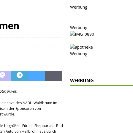
nannt
SPORT
Werbung
KULTUR
GESELLSCHAFT
mmen
Werbung
BLAULICHT
BLAULICHT
JUGEND
Werbung
LSCHAFT
schränkt
SONSTIGES
WERBUNG
P
to: privat)
ULTUR
rt
GESELLSCHAFT
Initiative des NABU Waldbrunn im
Beisein der Sponsoren von
oten
SONSTIGES
et wurde.
r-Ausbau
WIRTSCHAFT
lle begrüßen. Für ein Ehepaar aus Bad
ten Auto von Heilbronn aus durch
he
BLAULICHT