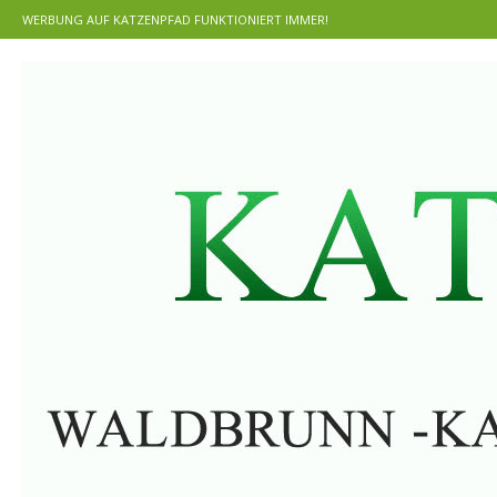
WERBUNG AUF KATZENPFAD FUNKTIONIERT IMMER!
T
The