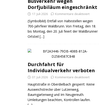
Busverkehr wegen
Dorfjubiläum eingeschränkt
17. Juli 2026
Kommentare deaktiviert
(Symbolbild) Entfall von Haltestellen wegen
700-Jahrfeier Waldbrunn. Von Freitag, den 18.
bis Montag, den 20. Juli feiert der Waldbrunner
Ortsteil
[…]
Durchfahrt für
Individualverkehr verboten
07. Juli 2026
Kommentare deaktiviert
Hauptstraße in Oberdielbach gesperrt: Keine
ND
JUGEND
Ausweichstrecke über Lutzenweg,
Baumgartenweg und Im Neugereuth.
Umleitungen beachten, Kontrollen laufen.
[…]