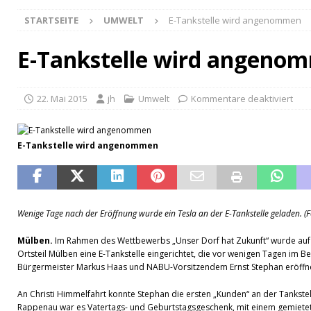
[ 28. Juli 2026 ]
Markus Menges zum Ehrenvorstand er
STARTSEITE
UMWELT
E-Tankstelle wird angenommen
[ 26. Juli 2026 ]
Begeisterung beim Afterwork-Konzert
[ 23. Juli 2026 ]
Weisbach feiert 700-jähriges Jubiläum
E-Tankstelle wird angeno
[ 22. Juli 2026 ]
Unfallflucht im Begegnungsverkehr
[ 22. Juli 2026 ]
Unbekannter unterschlägt Geldbörse
22. Mai 2015
jh
Umwelt
Kommentare deaktiviert
[ 21. Juli 2026 ]
Schollis Dorfladen gewinnt Bronze
[ 19. Juli 2026 ]
Kirchenchor auf großer Tour
GESEL
E-Tankstelle wird angenommen
[ 17. Juli 2026 ]
Busverkehr wegen Dorfjubiläum einge
[ 10. Juli 2026 ]
Freilaufende Hunde reißen Rehe
TO
Wenige Tage nach der Eröffnung wurde ein Tesla an der E-Tankstelle geladen. (Fo
[ 08. Juli 2026 ]
Dorfgeschichte sichtbar gemacht
K
[ 07. Juli 2026 ]
Sommerfest mit Fahrzeugweihe gefeie
Mülben.
Im Rahmen des Wettbewerbs „Unser Dorf hat Zukunft“ wurde auf 
Ortsteil Mülben eine E-Tankstelle eingerichtet, die vor wenigen Tagen im 
[ 07. Juli 2026 ]
Durchfahrt für Individualverkehr verb
Bürgermeister Markus Haas und NABU-Vorsitzendem Ernst Stephan eröffn
[ 05. August 2026 ]
Informationsabend zum Glasfase
An Christi Himmelfahrt konnte Stephan die ersten „Kunden“ an der Tankste
Rappenau war es Vatertags- und Geburtstagsgeschenk, mit einem gemiete
[ 03. August 2026 ]
Vandalismus in evangelischer Kirc