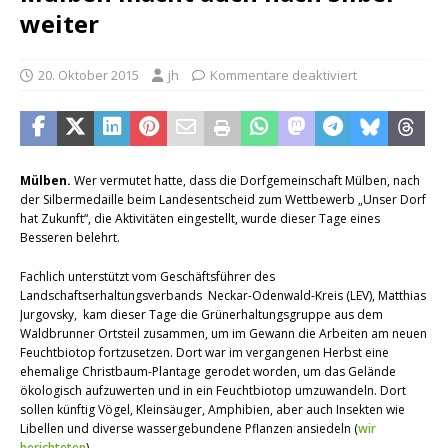
weiter
20. Oktober 2015
jh
Kommentare deaktiviert
Mülben.
Wer vermutet hatte, dass die Dorfgemeinschaft Mülben, nach
der Silbermedaille beim Landesentscheid zum Wettbewerb „Unser Dorf
hat Zukunft“, die Aktivitäten eingestellt, wurde dieser Tage eines
Besseren belehrt.
Fachlich unterstützt vom Geschäftsführer des
Landschaftserhaltungsverbands Neckar-Odenwald-Kreis (LEV), Matthias
Jurgovsky, kam dieser Tage die Grünerhaltungsgruppe aus dem
Waldbrunner Ortsteil zusammen, um im Gewann die Arbeiten am neuen
Feuchtbiotop fortzusetzen. Dort war im vergangenen Herbst eine
ehemalige Christbaum-Plantage gerodet worden, um das Gelände
ökologisch aufzuwerten und in ein Feuchtbiotop umzuwandeln. Dort
sollen künftig Vögel, Kleinsäuger, Amphibien, aber auch Insekten wie
Libellen und diverse wassergebundene Pflanzen ansiedeln (
wir
berichteten
).