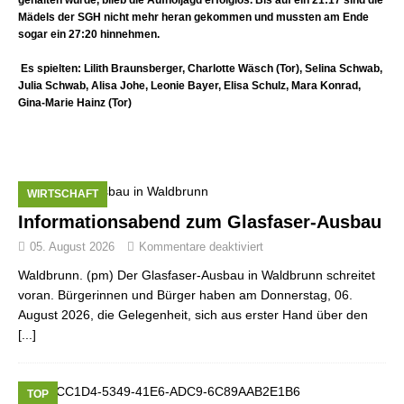
gehalten wurde, blieb die Aufholjagd erfolglos. Bis auf ein 21:17 sind die
Mädels der SGH nicht mehr heran gekommen und mussten am Ende
sogar ein 27:20 hinnehmen.
Es spielten:
Lilith Braunsberger, Charlotte Wäsch (Tor), Selina Schwab,
Julia Schwab, Alisa Johe, Leonie Bayer, Elisa Schulz, Mara Konrad,
Gina-Marie Hainz (Tor)
WIRTSCHAFT
Informationsabend zum Glasfaser-Ausbau
05. August 2026
Kommentare deaktiviert
Waldbrunn. (pm) Der Glasfaser-Ausbau in Waldbrunn schreitet
voran. Bürgerinnen und Bürger haben am Donnerstag, 06.
August 2026, die Gelegenheit, sich aus erster Hand über den
[...]
TOP