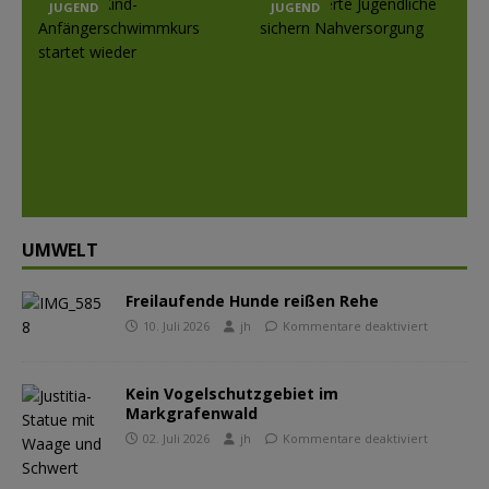
JUGEND
JUGEND
Prev
Nex
ious
t
UMWELT
Freilaufende Hunde reißen Rehe
10. Juli 2026
jh
Kommentare deaktiviert
Kein Vogelschutzgebiet im
Markgrafenwald
02. Juli 2026
jh
Kommentare deaktiviert