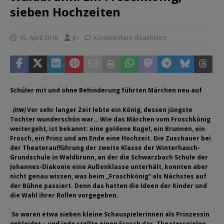
sieben Hochzeiten
19. April 2016
jh
Kommentare deaktiviert
Schüler mit und ohne Behinderung führten Märchen neu auf
(mw)
Vor sehr langer Zeit lebte ein König, dessen jüngste
Tochter wunderschön war… Wie das Märchen vom Froschkönig
weitergeht, ist bekannt: eine goldene Kugel, ein Brunnen, ein
Frosch, ein Prinz und am Ende eine Hochzeit. Die Zuschauer bei
der Theateraufführung der zweite Klasse der Winterhauch-
Grundschule in Waldbrunn, an der die Schwarzbach Schule der
Johannes-Diakonie eine Außenklasse unterhält, konnten aber
nicht genau wissen, was beim „Froschkönig“ als Nächstes auf
der Bühne passiert. Denn das hatten die Ideen der Kinder und
die Wahl ihrer Rollen vorgegeben.
So waren etwa sieben kleine Schauspielerinnen als Prinzessin
gekleidet – und jede stellte einen Frosch dar. Theaterspielen