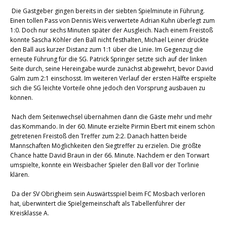
Die Gastgeber gingen bereits in der siebten Spielminute in Führung.
Einen tollen Pass von Dennis Weis verwertete Adrian Kuhn überlegt zum
1:0. Doch nur sechs Minuten später der Ausgleich. Nach einem Freistoß
konnte Sascha Köhler den Ball nicht festhalten, Michael Leiner drückte
den Ball aus kurzer Distanz zum 1:1 über die Linie. Im Gegenzug die
erneute Führung für die SG. Patrick Springer setzte sich auf der linken
Seite durch, seine Hereingabe wurde zunächst abgewehrt, bevor David
Galm zum 2:1 einschosst. Im weiteren Verlauf der ersten Hälfte erspielte
sich die SG leichte Vorteile ohne jedoch den Vorsprung ausbauen zu
können.
Nach dem Seitenwechsel übernahmen dann die Gäste mehr und mehr
das Kommando. In der 60. Minute erzielte Pirmin Ebert mit einem schön
getretenen Freistoß den Treffer zum 2:2. Danach hatten beide
Mannschaften Möglichkeiten den Siegtreffer zu erzielen. Die größte
Chance hatte David Braun in der 66. Minute. Nachdem er den Torwart
umspielte, konnte ein Weisbacher Spieler den Ball vor der Torlinie
klären.
Da der SV Obrigheim sein Auswärtsspiel beim FC Mosbach verloren
hat, überwintert die Spielgemeinschaft als Tabellenführer der
Kreisklasse A.​