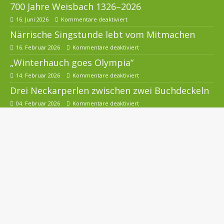
700 Jahre Weisbach 1326–2026
16. Juni 2026
Kommentare deaktiviert
Närrische Singstunde lebt vom Mitmachen
16. Februar 2026
Kommentare deaktiviert
„Winterhauch goes Olympia“
14. Februar 2026
Kommentare deaktiviert
Drei Neckarperlen zwischen zwei Buchdeckeln
04. Februar 2026
Kommentare deaktiviert
Seit 90 Jahren zur Ehre Gottes
24. Dezember 2025
Kommentare deaktiviert
Weihnachtskonzert des MGV Schollbrunn
10. Dezember 2025
Kommentare deaktiviert
Wechsel bei der Feuerwehrkapelle
Waldkatzenbach
16. November 2025
Kommentare deaktiviert