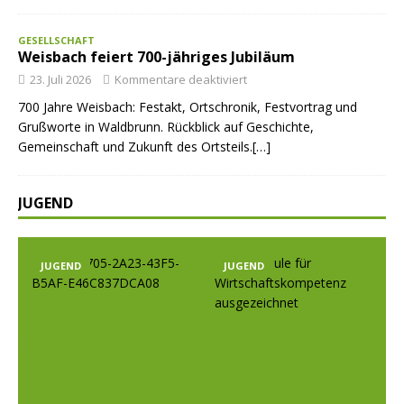
GESELLSCHAFT
Weisbach feiert 700-jähriges Jubiläum
23. Juli 2026
Kommentare deaktiviert
700 Jahre Weisbach: Festakt, Ortschronik, Festvortrag und
Grußworte in Waldbrunn. Rückblick auf Geschichte,
Gemeinschaft und Zukunft des Ortsteils.[…]
JUGEND
JUGEND
JUGEND
Prev
Nex
ious
t