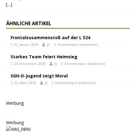
[…]
ÄHNLICHE ARTIKEL
Frontalzusammenstoß auf der L 524
02. Januar 2024
jh
Kommentare deaktiviert
Starkes Team feiert Heimsieg
23. November 2025
jh
Kommentare deaktiviert
SGH-D-Jugend zeigt Moral
25. März 2019
jh
Kommentare deaktiviert
Werbung
Werbung