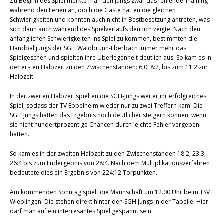
Zu Beginn des Spiel merkte man den Jungs zwar das fehlende Training
während den Ferien an, doch die Gäste hatten die gleichen
Schwierigkeiten und konnten auch nicht in Bestbesetzung antreten, was
sich dann auch während des Spielverlaufs deutlich zeigte. Nach den
anfänglichen Schwierigkeiten ins Spiel zu kommen, bestimmten die
Handballjungs der SGH Waldbrunn-Eberbach immer mehr das
Spielgeschen und spielten ihre Überlegenheit deutlich aus. So kam es in
der ersten Halbzeit zu den Zwischenständen: 6:0, 8:2, bis zum 11:2 zur
Halbzeit.
In der zweiten Halbzeit spielten die SGH-Jungs weiter ihr erfolgreiches
Spiel, sodass der TV Eppelheim wieder nur zu zwei Treffern kam. Die
SGH Jungs hätten das Ergebnis noch deutlicher steigern können, wenn
sie nicht hundertprozentige Chancen durch leichte Fehler vergeben
hätten.
So kam es in der zweiten Halbzeit zu den Zwischenständen 18:2, 23:3,
26:4 bis zum Endergebnis von 28:4. Nach dem Multiplikationsverfahren
bedeutete dies ein Ergebnis von 224:12 Torpunkten.
Am kommenden Sonntag spielt die Mannschaft um 12.00 Uhr beim TSV
Wieblingen. Die stehen direkt hinter den SGH Jungs in der Tabelle. Hier
darf man auf ein interresantes Spiel gespannt sein.