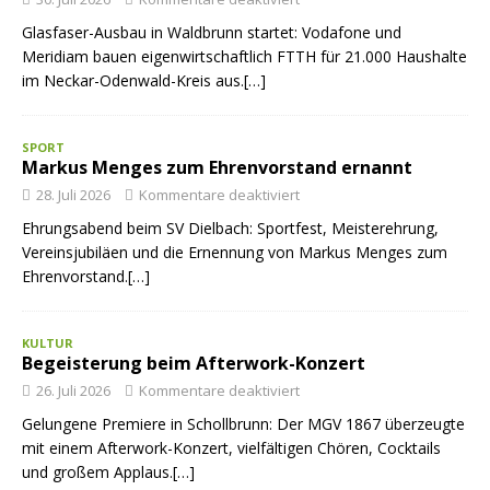
Glasfaser-Ausbau in Waldbrunn startet: Vodafone und
Meridiam bauen eigenwirtschaftlich FTTH für 21.000 Haushalte
im Neckar-Odenwald-Kreis aus.[…]
SPORT
Markus Menges zum Ehrenvorstand ernannt
28. Juli 2026
Kommentare deaktiviert
Ehrungsabend beim SV Dielbach: Sportfest, Meisterehrung,
Vereinsjubiläen und die Ernennung von Markus Menges zum
Ehrenvorstand.[…]
KULTUR
Begeisterung beim Afterwork-Konzert
26. Juli 2026
Kommentare deaktiviert
Gelungene Premiere in Schollbrunn: Der MGV 1867 überzeugte
mit einem Afterwork-Konzert, vielfältigen Chören, Cocktails
und großem Applaus.[…]