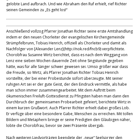
gelobte Land aufbrach. Und wie Abraham den Ruf erhielt, rief Richter
seinen Gemeinden zu „Es geht los!“
Anschließend vollzog Pfarrer Jonathan Richter seine erste Amtshandlung
indem er den neuen Chorleiter der evangelischen Kirchengemeinde
Strümpfelbrunn, Tobias Henrich, offiziell als Chorleiter und damit als
Nachfolger von [Alexander Lenz](http://nok.red/fncb9) verpflichtete.
Chorobfrau Susanne Wirtz berichtet, dass es nach dem Weggang von
Lenz eine sieben Wochen dauernde Zeit ohne Singstunde gegeben
hätte, was für alle Sänger schwer gewesen sei. Umso größer war dass
die Freude, so Wirtz, als Pfarrer Jonathan Richter Tobias Henrich
vorstellte, der bei einer Probestunde sofort überzeugte. Mit seiner
ruhigen Art sei er der gute Geist, der den Eindruck vermittle, als habe
man schon immer zusammengearbeitet. Mit dem Auftritt beim
ökumenischen Freiluft-Gottesdienst zu Pfingsten haben man dann den
Durchbruch der gemeinsamen Probearbeit gefeiert, berichtete Wirtz in
einem kurzen Grußwort. Auch Pfarrer Richter erhielt dabei großes Lob.
Er verfüge über eine besondere Gabe, Menschen zu erreichen. Mit tollen
Bildern und Metaphern bringe er seine Predigten den Gläubigen näher,
lobte die Chorobfrau, bevor sie zwei Präsente übergab.
Nach weiteren Liedvorträgen beendete der „neue“ Seelsorger den