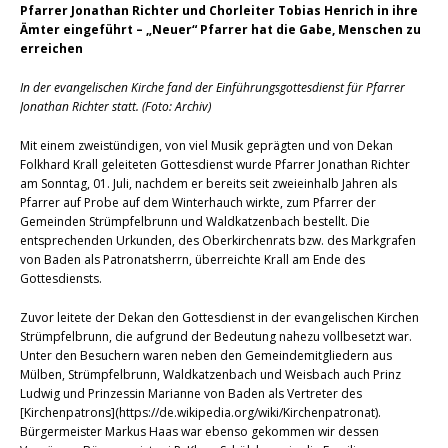
Pfarrer Jonathan Richter und Chorleiter Tobias Henrich in ihre
Ämter eingeführt – „Neuer“ Pfarrer hat die Gabe, Menschen zu
erreichen
In der evangelischen Kirche fand der Einführungsgottesdienst für Pfarrer
Jonathan Richter statt. (Foto: Archiv)
Mit einem zweistündigen, von viel Musik geprägten und von Dekan
Folkhard Krall geleiteten Gottesdienst wurde Pfarrer Jonathan Richter
am Sonntag, 01. Juli, nachdem er bereits seit zweieinhalb Jahren als
Pfarrer auf Probe auf dem Winterhauch wirkte, zum Pfarrer der
Gemeinden Strümpfelbrunn und Waldkatzenbach bestellt. Die
entsprechenden Urkunden, des Oberkirchenrats bzw. des Markgrafen
von Baden als Patronatsherrn, überreichte Krall am Ende des
Gottesdiensts.
Zuvor leitete der Dekan den Gottesdienst in der evangelischen Kirchen
Strümpfelbrunn, die aufgrund der Bedeutung nahezu vollbesetzt war.
Unter den Besuchern waren neben den Gemeindemitgliedern aus
Mülben, Strümpfelbrunn, Waldkatzenbach und Weisbach auch Prinz
Ludwig und Prinzessin Marianne von Baden als Vertreter des
[Kirchenpatrons](https://de.wikipedia.org/wiki/Kirchenpatronat).
Bürgermeister Markus Haas war ebenso gekommen wir dessen