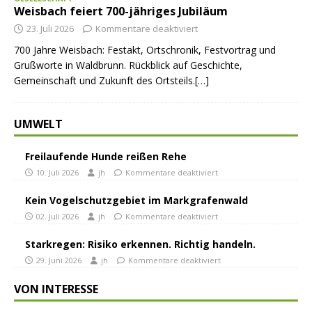
Weisbach feiert 700-jähriges Jubiläum
23. Juli 2026
Kommentare deaktiviert
700 Jahre Weisbach: Festakt, Ortschronik, Festvortrag und
Grußworte in Waldbrunn. Rückblick auf Geschichte,
Gemeinschaft und Zukunft des Ortsteils.[…]
UMWELT
Freilaufende Hunde reißen Rehe
10. Juli 2026
jh
Kommentare deaktiviert
Kein Vogelschutzgebiet im Markgrafenwald
02. Juli 2026
jh
Kommentare deaktiviert
Starkregen: Risiko erkennen. Richtig handeln.
29. Juni 2026
jh
Kommentare deaktiviert
VON INTERESSE