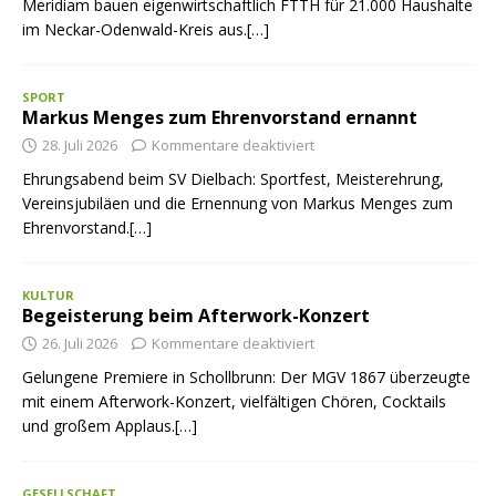
Meridiam bauen eigenwirtschaftlich FTTH für 21.000 Haushalte
im Neckar-Odenwald-Kreis aus.[…]
SPORT
Markus Menges zum Ehrenvorstand ernannt
28. Juli 2026
Kommentare deaktiviert
Ehrungsabend beim SV Dielbach: Sportfest, Meisterehrung,
Vereinsjubiläen und die Ernennung von Markus Menges zum
Ehrenvorstand.[…]
KULTUR
Begeisterung beim Afterwork-Konzert
26. Juli 2026
Kommentare deaktiviert
Gelungene Premiere in Schollbrunn: Der MGV 1867 überzeugte
mit einem Afterwork-Konzert, vielfältigen Chören, Cocktails
und großem Applaus.[…]
GESELLSCHAFT