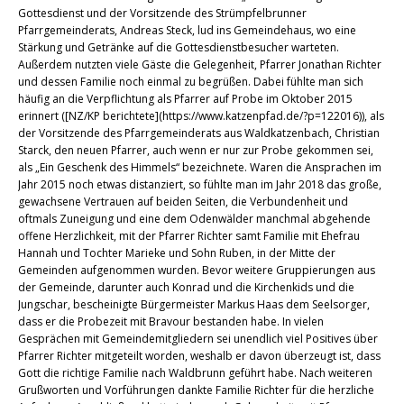
Gottesdienst und der Vorsitzende des Strümpfelbrunner
Pfarrgemeinderats, Andreas Steck, lud ins Gemeindehaus, wo eine
Stärkung und Getränke auf die Gottesdienstbesucher warteten.
Außerdem nutzten viele Gäste die Gelegenheit, Pfarrer Jonathan Richter
und dessen Familie noch einmal zu begrüßen. Dabei fühlte man sich
häufig an die Verpflichtung als Pfarrer auf Probe im Oktober 2015
erinnert ([NZ/KP berichtete](https://www.katzenpfad.de/?p=122016)), als
der Vorsitzende des Pfarrgemeinderats aus Waldkatzenbach, Christian
Starck, den neuen Pfarrer, auch wenn er nur zur Probe gekommen sei,
als „Ein Geschenk des Himmels“ bezeichnete. Waren die Ansprachen im
Jahr 2015 noch etwas distanziert, so fühlte man im Jahr 2018 das große,
gewachsene Vertrauen auf beiden Seiten, die Verbundenheit und
oftmals Zuneigung und eine dem Odenwälder manchmal abgehende
offene Herzlichkeit, mit der Pfarrer Richter samt Familie mit Ehefrau
Hannah und Tochter Marieke und Sohn Ruben, in der Mitte der
Gemeinden aufgenommen wurden. Bevor weitere Gruppierungen aus
der Gemeinde, darunter auch Konrad und die Kirchenkids und die
Jungschar, bescheinigte Bürgermeister Markus Haas dem Seelsorger,
dass er die Probezeit mit Bravour bestanden habe. In vielen
Gesprächen mit Gemeindemitgliedern sei unendlich viel Positives über
Pfarrer Richter mitgeteilt worden, weshalb er davon überzeugt ist, dass
Gott die richtige Familie nach Waldbrunn geführt habe. Nach weiteren
Grußworten und Vorführungen dankte Familie Richter für die herzliche