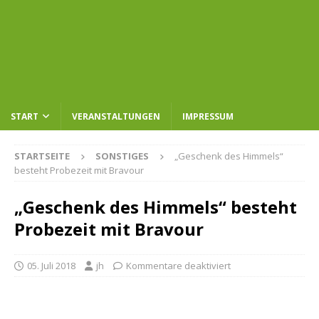
START
VERANSTALTUNGEN
IMPRESSUM
STARTSEITE
SONSTIGES
„Geschenk des Himmels“
besteht Probezeit mit Bravour
„Geschenk des Himmels“ besteht
Probezeit mit Bravour
05. Juli 2018
jh
Kommentare deaktiviert