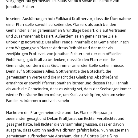
Vorgänger Bürgermeister i.R. Klaus Schölch sowie die Familie von
Jonathan Richter.
In seinen Ausführungen hob Folkhard Krall hervor, dass die Übernahme
einer Pfarrstelle sowohl aufseiten des Pfarrers als auch bei den
Gemeinden einer gemeinsamen Grundlage bedarf, die auf Vertrauen
und Zusammenhalt basiert. Außerdem seien gemeinsame Ziele
unbedingt notwendig. Bei aller Freude innerhalb der Gemeinden, nach
dem Weggang von Pfarrer Andreas Reibold und der mehr als
zweijährigen Probezeit von Jonathan Richter und der nun offiziellen
Einführung, gab Krall zu bedenken, dass für den Pfarrer nie die
Gemeinde, sondern dass Gott immer an erster Stelle stehen müsse.
Denn auf Gott basiere Alles. Gott vermittle die Botschaft, die
gemeinsamen Werte und die Macht des Glaubens. Abschließend
ermahnte er sowohl Pfarrer Jonathan Richter und dessen Frau Hannah
als auch die Gemeinden, dass es wichtig sei, dass der Seelsorger immer
wieder Freiräume finden müsse, um Kraft zu schöpfen, sich um seine
Familie zu kümmern und vieles mehr.
Nachdem die Pfarrgemeinderäte und das Pfarrer-Ehepaar ja
zueinander gesagt und Dekan Krall Jonathan Richter verpflichtet und
gesegnet hatte, ließ Richter die Versammlung wissen, dass er davon
ausgehe, dass Gott ihn nach Waldbrunn geführt habe. Nun müsse man
gemeinsam aufbrechen wie Abraham, der auf Gottes Geheiß ins