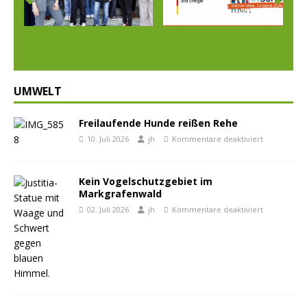
Prev
Nex
ious
t
UMWELT
Freilaufende Hunde reißen Rehe
10. Juli 2026
jh
Kommentare deaktiviert
Kein Vogelschutzgebiet im
Markgrafenwald
02. Juli 2026
jh
Kommentare deaktiviert