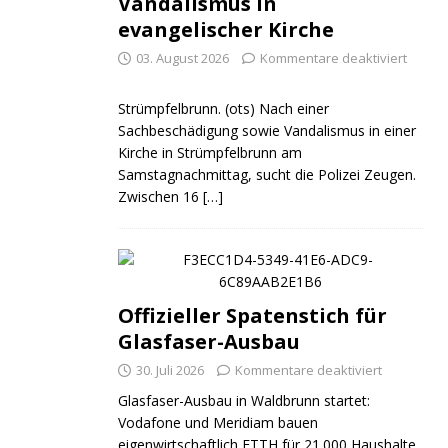
Vandalismus in
evangelischer Kirche
03. August 2026
Kommentare deaktiviert
Strümpfelbrunn. (ots) Nach einer
Sachbeschädigung sowie Vandalismus in einer
Kirche in Strümpfelbrunn am
Samstagnachmittag, sucht die Polizei Zeugen.
Zwischen 16
[…]
Offizieller Spatenstich für
Glasfaser-Ausbau
30. Juli 2026
Kommentare deaktiviert
Glasfaser-Ausbau in Waldbrunn startet:
Vodafone und Meridiam bauen
eigenwirtschaftlich FTTH für 21.000 Haushalte