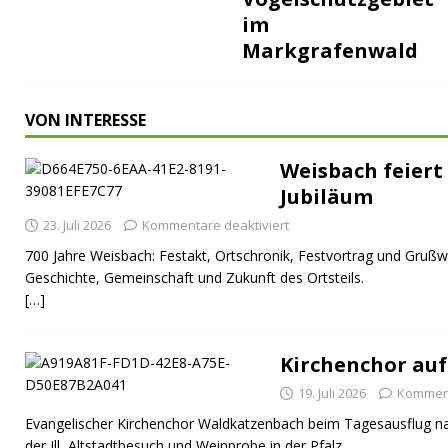
im
Markgrafenwald
VON INTERESSE
Weisbach feiert 
Jubiläum
23. Juli 2026
Kommentare deaktiviert
700 Jahre Weisbach: Festakt, Ortschronik, Festvortrag und Grußw
Geschichte, Gemeinschaft und Zukunft des Ortsteils.
[…]
Kirchenchor auf
19. Juli 2026
Komment
Evangelischer Kirchenchor Waldkatzenbach beim Tagesausflug na
der Ill, Altstadtbesuch und Weinprobe in der Pfalz.