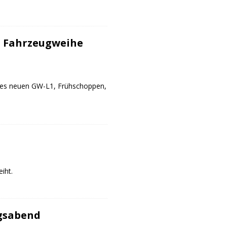
 Fahrzeugweihe
des neuen GW-L1, Frühschoppen,
iht.
gsabend