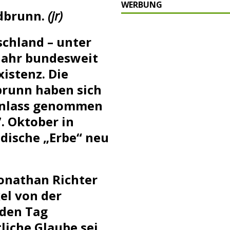
WERBUNG
P
dbrunn.
(jr)
ULTUR
schland – unter
rt
GESELLSCHAFT
 Jahr bundesweit
oten
SONSTIGES
xistenz. Die
r-Ausbau
WIRTSCHAFT
runn haben sich
he
BLAULICHT
Anlass genommen
. Oktober in
dische „Erbe“ neu
Jonathan Richter
el von der
 den Tag
liche Glaube sei