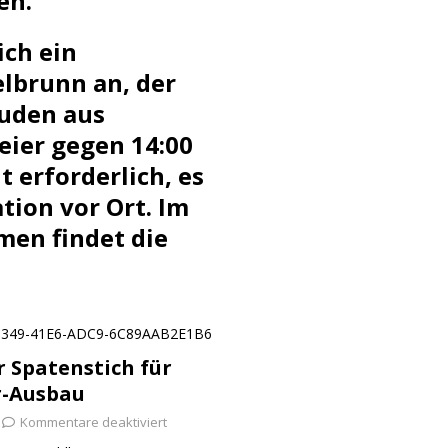
en.
ich ein
lbrunn an, der
Juden aus
eier gegen 14:00
 erforderlich, es
ion vor Ort. Im
en findet die
er Spatenstich für
r-Ausbau
Kommentare deaktiviert