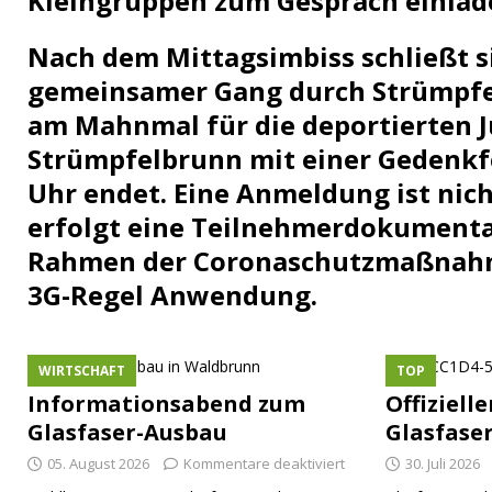
Kleingruppen zum Gespräch einlad
Nach dem Mittagsimbiss schließt s
gemeinsamer Gang durch Strümpfe
am Mahnmal für die deportierten 
Strümpfelbrunn mit einer Gedenkf
Uhr endet. Eine Anmeldung ist nicht
erfolgt eine Teilnehmerdokumentat
Rahmen der Coronaschutzmaßnahm
3G-Regel Anwendung.
WIRTSCHAFT
TOP
Informationsabend zum
Offiziell
Glasfaser-Ausbau
Glasfase
05. August 2026
Kommentare deaktiviert
30. Juli 2026