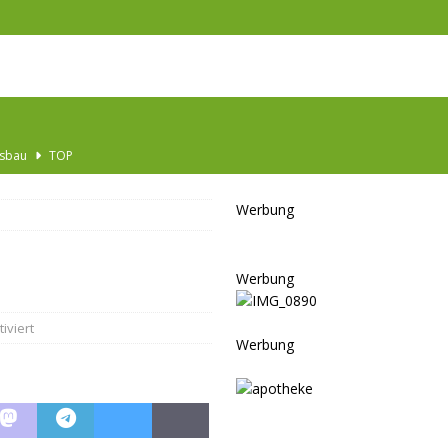
Ausbau
TOP
nannt
SPORT
Werbung
KULTUR
GESELLSCHAFT
Werbung
BLAULICHT
BLAULICHT
iviert
Werbung
JUGEND
LSCHAFT
schränkt
SONSTIGES