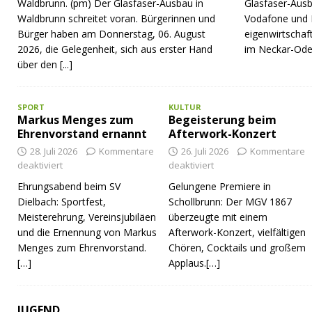
Waldbrunn. (pm) Der Glasfaser-Ausbau in
Glasfaser-Ausb
Waldbrunn schreitet voran. Bürgerinnen und
Vodafone und 
Bürger haben am Donnerstag, 06. August
eigenwirtschaf
2026, die Gelegenheit, sich aus erster Hand
im Neckar-Ode
über den
[...]
SPORT
KULTUR
Markus Menges zum
Begeisterung beim
Ehrenvorstand ernannt
Afterwork-Konzert
28. Juli 2026
Kommentare
26. Juli 2026
Kommentare
deaktiviert
deaktiviert
Ehrungsabend beim SV
Gelungene Premiere in
Dielbach: Sportfest,
Schollbrunn: Der MGV 1867
Meisterehrung, Vereinsjubiläen
überzeugte mit einem
und die Ernennung von Markus
Afterwork-Konzert, vielfältigen
Menges zum Ehrenvorstand.
Chören, Cocktails und großem
[…]
Applaus.[…]
JUGEND