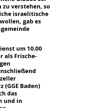
 zu verstehen, so
iche israelitische
wollen, gab es
usgemeinde
ienst um 10.00
r als Frische-
igen
Anschließend
zeller
lz (GGE Baden)
ch das
n und in