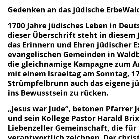
[ 10. Juli 2026 ]
Freilaufende Hunde reißen Rehe
TO
Gedenken an das jüdische Erbe
Wal
[ 08. Juli 2026 ]
Dorfgeschichte sichtbar gemacht
K
1700 Jahre jüdisches Leben in Deut
[ 07. Juli 2026 ]
Sommerfest mit Fahrzeugweihe gefeie
dieser Überschrift steht in diesem
[ 07. Juli 2026 ]
Durchfahrt für Individualverkehr verb
das Erinnern und Ehren jüdischer E
[ 05. August 2026 ]
Informationsabend zum Glasfase
evangelischen Gemeinden in Waldb
[ 03. August 2026 ]
Vandalismus in evangelischer Kirc
die gleichnamige Kampagne zum 
mit einem Israeltag am Sonntag, 17
Strümpfelbrunn auch das eigene jü
ins Bewusstsein zu rücken.
„Jesus war Jude“, betonen Pfarrer 
und sein Kollege Pastor Harald Brix
Liebenzeller Gemeinschaft, die für
verantwortlich zeichnen. Der christ