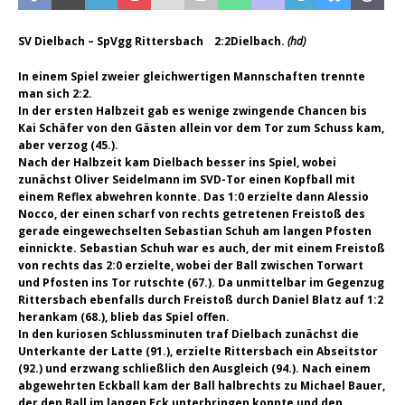
SV Dielbach – SpVgg Rittersbach 2:2
Dielbach.
(hd)
In einem Spiel zweier gleichwertigen Mannschaften trennte
man sich 2:2.
In der ersten Halbzeit gab es wenige zwingende Chancen bis
Kai Schäfer von den Gästen allein vor dem Tor zum Schuss kam,
aber verzog (45.).
Nach der Halbzeit kam Dielbach besser ins Spiel, wobei
zunächst Oliver Seidelmann im SVD-Tor einen Kopfball mit
einem Reflex abwehren konnte. Das 1:0 erzielte dann Alessio
Nocco, der einen scharf von rechts getretenen Freistoß des
gerade eingewechselten Sebastian Schuh am langen Pfosten
einnickte. Sebastian Schuh war es auch, der mit einem Freistoß
von rechts das 2:0 erzielte, wobei der Ball zwischen Torwart
und Pfosten ins Tor rutschte (67.). Da unmittelbar im Gegenzug
Rittersbach ebenfalls durch Freistoß durch Daniel Blatz auf 1:2
herankam (68.), blieb das Spiel offen.
In den kuriosen Schlussminuten traf Dielbach zunächst die
Unterkante der Latte (91.), erzielte Rittersbach ein Abseitstor
(92.) und erzwang schließlich den Ausgleich (94.). Nach einem
abgewehrten Eckball kam der Ball halbrechts zu Michael Bauer,
der den Ball im langen Eck unterbringen konnte und den