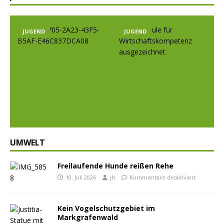
JUGEND
JUGEND
Prev
Nex
ious
t
UMWELT
Freilaufende Hunde reißen Rehe
10. Juli 2026
jh
Kommentare deaktiviert
Kein Vogelschutzgebiet im
Markgrafenwald