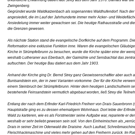
urkundliche Erwähnung datiert laut Strey aus dem Jahr 1370. Damals war die
Zwingenberg.
Gegründet wurde Waldkatzenbach als sogenanntes Waldhufendorf. Nach de
angesiedelt, die im Lauf der Jahrhunderte immer mehr Acker- und Weidefläch
Ansiedelung immer weiter gewachsen sei. Die heutige Rathausstraße und die 
die Grenzen gewesen.
Als nächste Station stand die evangelische Dorfkirche auf dem Programm. D
Reformation eine exklusive Funktion inne. Waren die evangelischen Gläubig
Kirche in Strümpfelbrunn zu besuchen, wurde die Kirche später eine der weni
weshalb Lutheraner aus Eberbach, der Gaimühle und Sensbachtal das zentra
aufsuchten. Der heutige Bau datiert aus dem Jahr 1903.
Anhand der Kirche ging Dr. Bernd Strey ganz Geowissenschaftler aber auch a
Buntsandstein ein, der in zwei Varianten vorkomme. Der für die Kirche verwe
einem Steinbruch bei Strümpfelbrunn. Hinter dem heutigen Landschulheim se
bestehende Feinsandstein vermutlich abgebaut worden, ließ Strey die Teilne
Entlang der nach dem Erfinder Karl-Friedrich Freiherr von Drais-Sauerbronn (
Hauptstraße ging es zu dessen ehemaligem Wohnhaus. Dort lebte der Erfinder
Wald zu kartieren, wie es als Forstmeister seine Aufgabe war, reparierte er d
weshalb er sehr beliebt gewesen sein soll. Von den Einheimischen als „verrüc
Drais in seiner Zeit im Odenwald die Draisine. Auch Laufrad, Schreibmaschine
Fleischhackmaschine und vieles mehr gehen auf den Freiherrn zurück. Im R