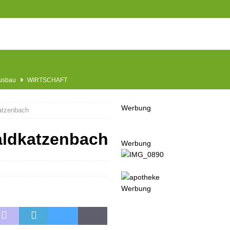
Ausbau
WIRTSCHAFT
he
BLAULICHT
Werbung
atzenbach
usbau
TOP
nannt
SPORT
aldkatzenbach
Werbung
KULTUR
GESELLSCHAFT
BLAULICHT
Werbung
BLAULICHT
UGEND