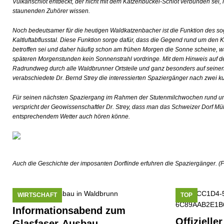
Vulkanschlot entdeckt, der nicht mit dem Katzenbuckel-Schlot verbunden sei, 
staunenden Zuhörer wissen.
Noch bedeutsamer für die heutigen Waldkatzenbacher ist die Funktion des so
Kaltluftabflusstal. Diese Funktion sorge dafür, dass die Gegend rund um den 
betroffen sei und daher häufig schon am frühen Morgen die Sonne scheine, wä
späteren Morgenstunden kein Sonnenstrahl vordringe. Mit dem Hinweis auf den
Radrundweg durch alle Waldbrunner Ortsteile und ganz besonders auf seine
verabschiedete Dr. Bernd Strey die interessierten Spaziergänger nach zwei k
Für seinen nächsten Spaziergang im Rahmen der Stutenmilchwochen rund um
verspricht der Geowissenschaftler Dr. Strey, dass man das Schweizer Dorf Mü
entsprechendem Wetter auch hören könne.
Auch die Geschichte der imposanten Dorflinde erfuhren die Spaziergänger. (F
WIRTSCHAFT
TOP
Informationsabend zum
Offizielle
Glasfaser-Ausbau