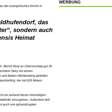
WERBUNG
LSCHAFT
Bau der evangelischen Kirche in
chränkt
SONSTIGES
ldhufendorf, das
OP
ter“, sondern auch
LTUR
ensis Heimat
t
GESELLSCHAFT
en
SONSTIGES
r. Bernd Strey an Ostersonntag gut 30
achdem Strey mit seinen
n und Baden-Württemberg geteilten
anhärtling, der mit 626 Metern
ucht um anhand dieser ehemaligen
lddörfer einzugehen. Außerdem ließ
 und auch von gehandicapten