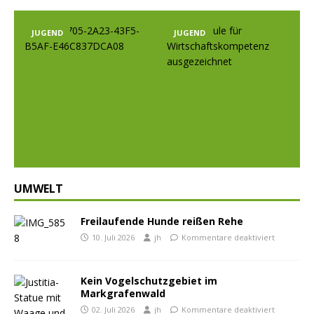
JUGEND
JUGEND
Prev
Nex
ious
t
UMWELT
Freilaufende Hunde reißen Rehe
10. Juli 2026
jh
Kommentare deaktiviert
Kein Vogelschutzgebiet im
Markgrafenwald
02. Juli 2026
jh
Kommentare deaktiviert