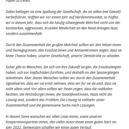
Füßen zu treten.
Dabei beklagen sie eine Spaltung der Gesellschaft, die sie selbst (mit Gewalt)
herbeiführen. Hofften wir vor einem Jahr auf Herdenimmunität, so hoffen
wir in diesem Jahr, dass sich die häufig schweigende Mehrheit nicht von der
lautstarken, aggressiven, brutalen Minderheit an den Rand drängen lässt,
sondern zusammenhält.
Durch den Zusammenhalt der großen Mehrheit sollten wir den Hetzer:innen
und Demagog:innen, den Faschist:innen und Antisemit:innen zeigen, dass sie
keine Chance haben, unserer Gesellschaft, unserer Demokratie zu schaden.
Sicher gibt es Menschen, die sich um ihre Zukunft sorgen, die Exiszenzängste
haben, sich vor Impfschäden fürchten, und deshalb an den Spaziergängen
teilnehmen. Aber diesen Menschen sollten wir durch den Zusammenhalt
signalisieren, dass wir sie ernst nehmen, dass wir für sie da sind, dass sie
nicht allein sind. Vor allem sollten wir ihnen zeigen, dass die radikalen
Rechten, die Reichsbürger:innen, die Staatsfeind:innen, Nazis nicht die
Lösung sind, sondern das Problem. Die Lösung ist vielmehr unser
Zusammenhalt und die gemeinsame Suche nach Lösungen.
In diesem Sinne wünschen wir allen Leser:innen, sowie unseren
Kooperationspartner:innen, den vielen Autor:innen einen guten Start ins
Jahr 2022. Gemeinsam schaffen wir einen guten Verlauf.