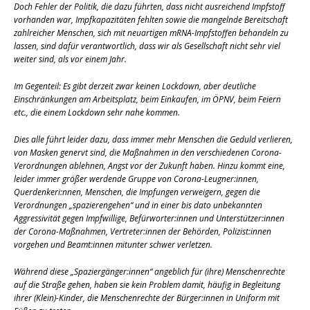
Doch Fehler der Politik, die dazu führten, dass nicht ausreichend Impfstoff
vorhanden war, Impfkapazitäten fehlten sowie die mangelnde Bereitschaft
zahlreicher Menschen, sich mit neuartigen mRNA-Impfstoffen behandeln zu
lassen, sind dafür verantwortlich, dass wir als Gesellschaft nicht sehr viel
weiter sind, als vor einem Jahr.
Im Gegenteil: Es gibt derzeit zwar keinen Lockdown, aber deutliche
Einschränkungen am Arbeitsplatz, beim Einkaufen, im ÖPNV, beim Feiern
etc., die einem Lockdown sehr nahe kommen.
Dies alle führt leider dazu, dass immer mehr Menschen die Geduld verlieren,
von Masken genervt sind, die Maßnahmen in den verschiedenen Corona-
Verordnungen ablehnen, Angst vor der Zukunft haben. Hinzu kommt eine,
leider immer größer werdende Gruppe von Corona-Leugner:innen,
Querdenkeri:nnen, Menschen, die Impfungen verweigern, gegen die
Verordnungen „spazierengehen“ und in einer bis dato unbekannten
Aggressivität gegen Impfwillige, Befürworter:innen und Unterstützer:innen
der Corona-Maßnahmen, Vertreter:innen der Behörden, Polizist:innen
vorgehen und Beamt:innen mitunter schwer verletzen.
Während diese „Spaziergänger:innen“ angeblich für (ihre) Menschenrechte
auf die Straße gehen, haben sie kein Problem damit, häufig in Begleitung
ihrer (Klein)-Kinder, die Menschenrechte der Bürger:innen in Uniform mit