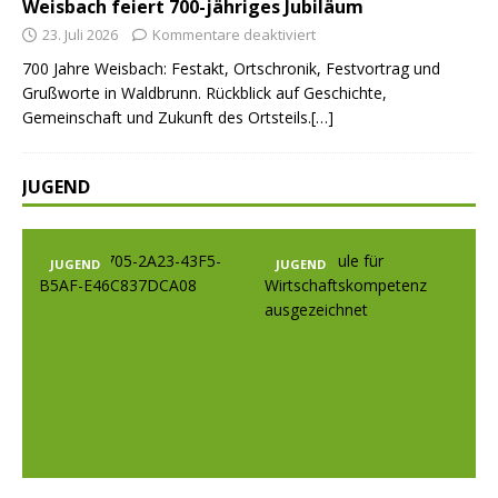
Weisbach feiert 700-jähriges Jubiläum
23. Juli 2026
Kommentare deaktiviert
700 Jahre Weisbach: Festakt, Ortschronik, Festvortrag und
Grußworte in Waldbrunn. Rückblick auf Geschichte,
Gemeinschaft und Zukunft des Ortsteils.[…]
JUGEND
JUGEND
JUGEND
Prev
Nex
ious
t